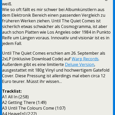
weiß.
Wie so oft fällt es mir schwer bei Albumkünstlern aus
dem Elektronik Bereich einen passenden Vergleich zu
früheren Werken ziehen. Until The Quiet Comes ist
sicherlich etwas schwächer als Cosmogramma, ist aber
auch schon Platten wie Los Angeles oder 1984 in Punkto
Reife um Längen voraus. Innovativ und visionär ist es in
jedem Fall.
Until The Quiet Comes erschien am 26. September als
2xLP (inklusive Download Code) auf
Warp Records
.
Außerdem gibt es eine limitierte
Deluxe Version
,
ausgestattet mit 180g Vinyl und hochwertigem Gatefold
Cover. Diese Pressung ist allerdings mal eben circa 12
Euro teurer. Müsst ihr wissen…
Tracklist:
A1 All In (2:58)
A2 Getting There (1:49)
A3 Until The Colours Come (1:07)
A4 Heave[n] (2:22)