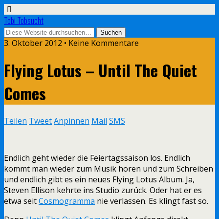
Tobi Tobsucht
3. Oktober 2012 • Keine Kommentare
Flying Lotus – Until The Quiet
Comes
Teilen
Tweet
Anpinnen
Mail
SMS
Endlich geht wieder die Feiertagssaison los. Endlich
kommt man wieder zum Musik hören und zum Schreiben
und endlich gibt es ein neues Flying Lotus Album. Ja,
Steven Ellison kehrte ins Studio zurück. Oder hat er es
etwa seit
Cosmogramma
nie verlassen. Es klingt fast so.