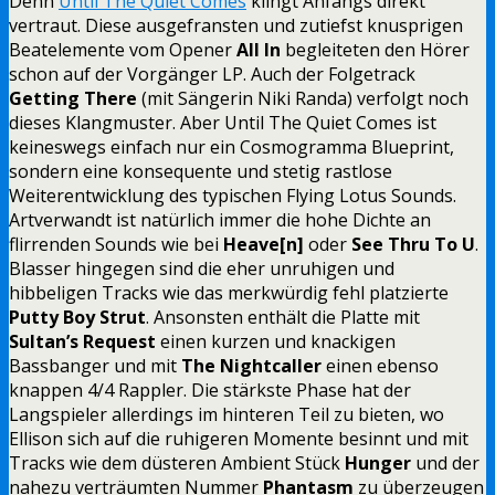
Denn
Until The Quiet Comes
klingt Anfangs direkt
vertraut. Diese ausgefransten und zutiefst knusprigen
Beatelemente vom Opener
All In
begleiteten den Hörer
schon auf der Vorgänger LP. Auch der Folgetrack
Getting There
(mit Sängerin Niki Randa) verfolgt noch
dieses Klangmuster. Aber Until The Quiet Comes ist
keineswegs einfach nur ein Cosmogramma Blueprint,
sondern eine konsequente und stetig rastlose
Weiterentwicklung des typischen Flying Lotus Sounds.
Artverwandt ist natürlich immer die hohe Dichte an
flirrenden Sounds wie bei
Heave[n]
oder
See Thru To U
.
Blasser hingegen sind die eher unruhigen und
hibbeligen Tracks wie das merkwürdig fehl platzierte
Putty Boy Strut
. Ansonsten enthält die Platte mit
Sultan’s Request
einen kurzen und knackigen
Bassbanger und mit
The Nightcaller
einen ebenso
knappen 4/4 Rappler. Die stärkste Phase hat der
Langspieler allerdings im hinteren Teil zu bieten, wo
Ellison sich auf die ruhigeren Momente besinnt und mit
Tracks wie dem düsteren Ambient Stück
Hunger
und der
nahezu verträumten Nummer
Phantasm
zu überzeugen