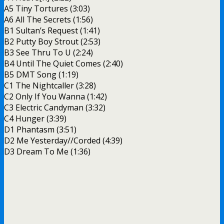
A5 Tiny Tortures (3:03)
A6 All The Secrets (1:56)
B1 Sultan’s Request (1:41)
B2 Putty Boy Strout (2:53)
B3 See Thru To U (2:24)
B4 Until The Quiet Comes (2:40)
B5 DMT Song (1:19)
C1 The Nightcaller (3:28)
C2 Only If You Wanna (1:42)
C3 Electric Candyman (3:32)
C4 Hunger (3:39)
D1 Phantasm (3:51)
D2 Me Yesterday//Corded (4:39)
D3 Dream To Me (1:36)