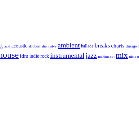
ambient
ct
breaks
charts
acoustic
ballade
afrobeat
chicago 
acid
alternative
house
mix
instrumental
jazz
idm
indie rock
melting pot
ninja 