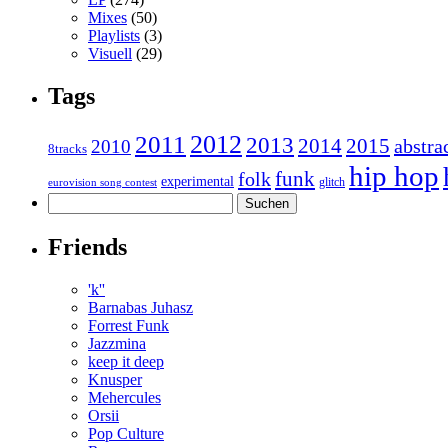
Mixes
(50)
Playlists
(3)
Visuell
(29)
Tags
2011
2012
2013
2014
2015
abstra
2010
8tracks
hip hop
funk
folk
experimental
glitch
eurovision song contest
Suchen
nach:
Friends
'k''
Barnabas Juhasz
Forrest Funk
Jazzmina
keep it deep
Knusper
Mehercules
Orsii
Pop Culture