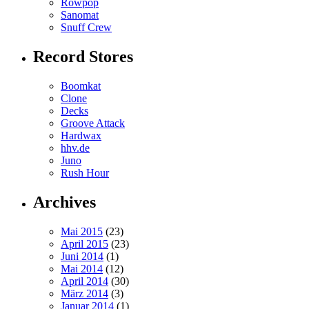
Rowpop
Sanomat
Snuff Crew
Record Stores
Boomkat
Clone
Decks
Groove Attack
Hardwax
hhv.de
Juno
Rush Hour
Archives
Mai 2015
(23)
April 2015
(23)
Juni 2014
(1)
Mai 2014
(12)
April 2014
(30)
März 2014
(3)
Januar 2014
(1)