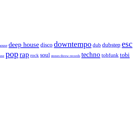
esc
downtempo
deep house
disco
dubstep
dub
house
pop
rap
techno
tobi
soul
tobfunk
rock
tune
stones throw records