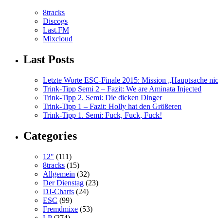
8tracks
Discogs
Last.FM
Mixcloud
Last Posts
Letzte Worte ESC-Finale 2015: Mission „Hauptsache nicht
Trink-Tipp Semi 2 – Fazit: We are Aminata Injected
Trink-Tipp 2. Semi: Die dicken Dinger
Trink-Tipp 1 – Fazit: Holly hat den Größeren
Trink-Tipp 1. Semi: Fuck, Fuck, Fuck!
Categories
12"
(111)
8tracks
(15)
Allgemein
(32)
Der Dienstag
(23)
DJ-Charts
(24)
ESC
(99)
Fremdmixe
(53)
LP
(274)