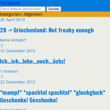
Tobi Tobsucht
Kategorien ›
Allgemein
26. April 2014
28 -> Griechenland: Not freaky enough
keine Antwort
15. Dezember 2013
Ich…ich…lebe…noch…ächz!
1 Antwort
22. Dezember 2012
*mampf* *spachtel spachtel* *gluckgluck*
Geschenke! Geschenke!