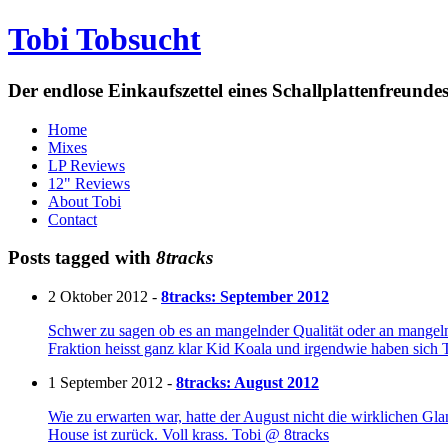
Tobi Tobsucht
Der endlose Einkaufszettel eines Schallplattenfreun
Home
Mixes
LP Reviews
12" Reviews
About Tobi
Contact
Posts tagged with
8tracks
2 Oktober 2012 -
8tracks: September 2012
Schwer zu sagen ob es an mangelnder Qualität oder an mangel
Fraktion heisst ganz klar Kid Koala und irgendwie haben sich 
1 September 2012 -
8tracks: August 2012
Wie zu erwarten war, hatte der August nicht die wirklichen Gl
House ist zurück. Voll krass. Tobi @ 8tracks