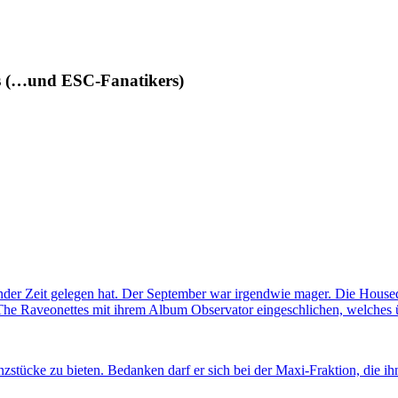
des (…und ESC-Fanatikers)
nder Zeit gelegen hat. Der September war irgendwie mager. Die House
The Raveonettes mit ihrem Album Observator eingeschlichen, welches ü
anzstücke zu bieten. Bedanken darf er sich bei der Maxi-Fraktion, die