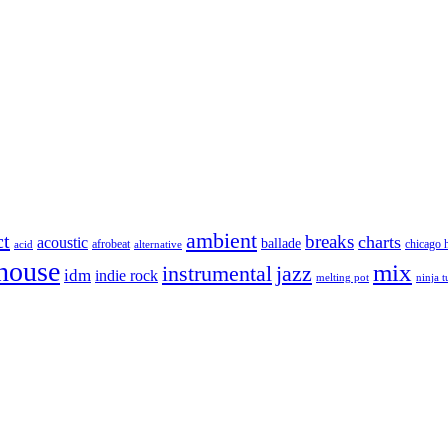
ambient
ct
breaks
charts
acoustic
ballade
afrobeat
chicago 
acid
alternative
house
mix
instrumental
jazz
idm
indie rock
melting pot
ninja 