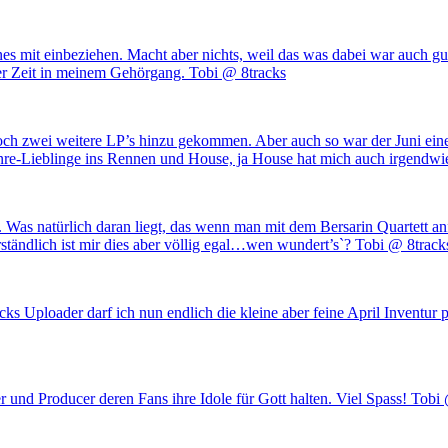
enes mit einbeziehen. Macht aber nichts, weil das was dabei war auch
mer Zeit in meinem Gehörgang. Tobi @ 8tracks
och zwei weitere LP’s hinzu gekommen. Aber auch so war der Juni eine
Genre-Lieblinge ins Rennen und House, ja House hat mich auch irgend
Was natürlich daran liegt, das wenn man mit dem Bersarin Quartett a
rständlich ist mir dies aber völlig egal…wen wundert’s`? Tobi @ 8track
s Uploader darf ich nun endlich die kleine aber feine April Inventur 
und Producer deren Fans ihre Idole für Gott halten. Viel Spass! Tobi