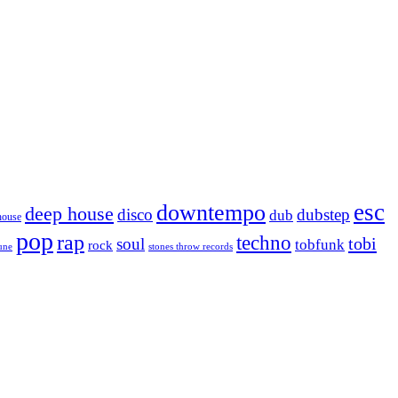
esc
downtempo
deep house
disco
dubstep
dub
house
pop
rap
techno
tobi
soul
tobfunk
rock
tune
stones throw records