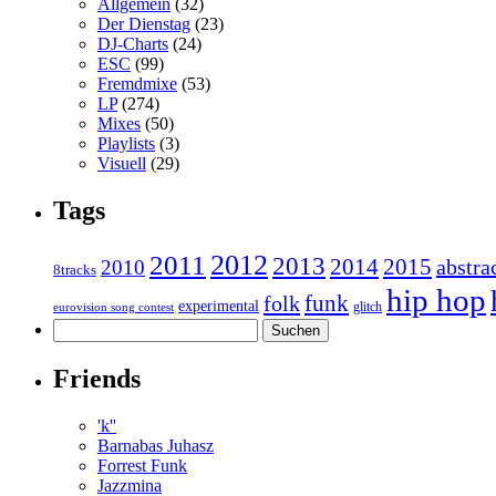
Allgemein
(32)
Der Dienstag
(23)
DJ-Charts
(24)
ESC
(99)
Fremdmixe
(53)
LP
(274)
Mixes
(50)
Playlists
(3)
Visuell
(29)
Tags
2011
2012
2013
2014
2015
abstra
2010
8tracks
hip hop
funk
folk
experimental
glitch
eurovision song contest
Suchen
nach:
Friends
'k''
Barnabas Juhasz
Forrest Funk
Jazzmina