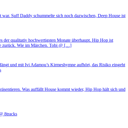
 gut war. Suff Daddy schummelte sich noch dazwischen, Deep House ist
s der qualitativ hochwertigsten Monate überhaupt. Hip Hop ist
wie zurück. Wie im Märchen. Tobi @ […]
nfängt und mit Ivi Adamou’s Kirmeshymne aufhört, das Risiko eingeht
s
präsentieren. Was auffällt House kommt wieder, Hip Hop hält sich und
 @ 8tracks