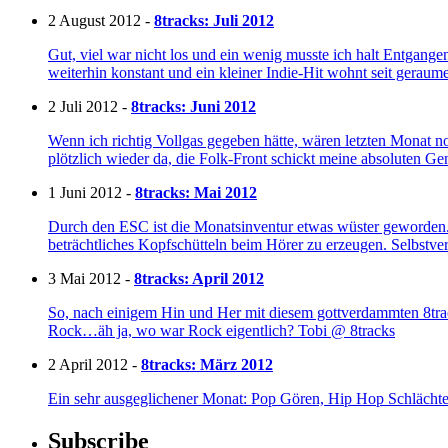
2 August 2012 -
8tracks: Juli 2012
Gut, viel war nicht los und ein wenig musste ich halt Entgang
weiterhin konstant und ein kleiner Indie-Hit wohnt seit gerau
2 Juli 2012 -
8tracks: Juni 2012
Wenn ich richtig Vollgas gegeben hätte, wären letzten Monat n
plötzlich wieder da, die Folk-Front schickt meine absoluten 
1 Juni 2012 -
8tracks: Mai 2012
Durch den ESC ist die Monatsinventur etwas wüster geworden. 
beträchtliches Kopfschütteln beim Hörer zu erzeugen. Selbstve
3 Mai 2012 -
8tracks: April 2012
So, nach einigem Hin und Her mit diesem gottverdammten 8track
Rock…äh ja, wo war Rock eigentlich? Tobi @ 8tracks
2 April 2012 -
8tracks: März 2012
Ein sehr ausgeglichener Monat: Pop Gören, Hip Hop Schlächter 
Subscribe