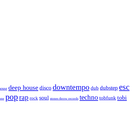
esc
downtempo
deep house
disco
dubstep
dub
house
pop
rap
techno
tobi
soul
tobfunk
rock
tune
stones throw records