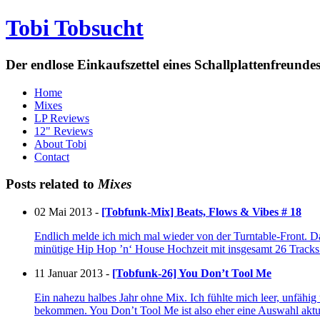
Tobi Tobsucht
Der endlose Einkaufszettel eines Schallplattenfreun
Home
Mixes
LP Reviews
12" Reviews
About Tobi
Contact
Posts related to
Mixes
02 Mai 2013 -
[Tobfunk-Mix] Beats, Flows & Vibes # 18
Endlich melde ich mich mal wieder von der Turntable-Front. Da
minütige Hip Hop ’n‘ House Hochzeit mit insgesamt 26 Tracks
11 Januar 2013 -
[Tobfunk-26] You Don’t Tool Me
Ein nahezu halbes Jahr ohne Mix. Ich fühlte mich leer, unfähig
bekommen. You Don’t Tool Me ist also eher eine Auswahl aktu