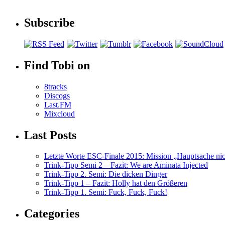
Subscribe
Find Tobi on
8tracks
Discogs
Last.FM
Mixcloud
Last Posts
Letzte Worte ESC-Finale 2015: Mission „Hauptsache nicht
Trink-Tipp Semi 2 – Fazit: We are Aminata Injected
Trink-Tipp 2. Semi: Die dicken Dinger
Trink-Tipp 1 – Fazit: Holly hat den Größeren
Trink-Tipp 1. Semi: Fuck, Fuck, Fuck!
Categories