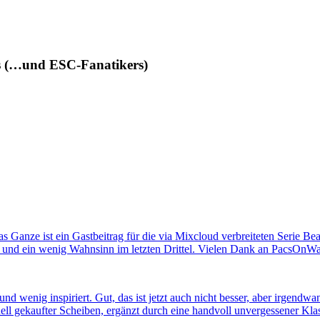
des (…und ESC-Fanatikers)
s Ganze ist ein Gastbeitrag für die via Mixcloud verbreiteten Serie B
 und ein wenig Wahnsinn im letzten Drittel. Vielen Dank an PacsOnW
 und wenig inspiriert. Gut, das ist jetzt auch nicht besser, aber irg
ell gekaufter Scheiben, ergänzt durch eine handvoll unvergessener K