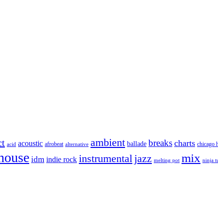
ambient
ct
breaks
charts
acoustic
ballade
afrobeat
chicago 
acid
alternative
house
mix
instrumental
jazz
idm
indie rock
melting pot
ninja 