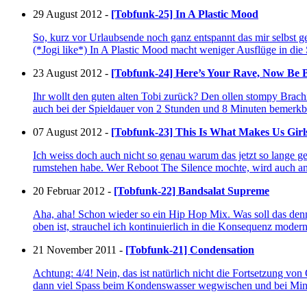
29 August 2012 -
[Tobfunk-25] In A Plastic Mood
So, kurz vor Urlaubsende noch ganz entspannt das mir selbst g
(*Jogi like*) In A Plastic Mood macht weniger Ausflüge in die 
23 August 2012 -
[Tobfunk-24] Here’s Your Rave, Now Be B
Ihr wollt den guten alten Tobi zurück? Den ollen stompy Brachi
auch bei der Spieldauer von 2 Stunden und 8 Minuten bemerkb
07 August 2012 -
[Tobfunk-23] This Is What Makes Us Girl
Ich weiss doch auch nicht so genau warum das jetzt so lange ged
rumstehen habe. Wer Reboot The Silence mochte, wird auch a
20 Februar 2012 -
[Tobfunk-22] Bandsalat Supreme
Aha, aha! Schon wieder so ein Hip Hop Mix. Was soll das denn
oben ist, strauchel ich kontinuierlich in die Konsequenz moder
21 November 2011 -
[Tobfunk-21] Condensation
Achtung: 4/4! Nein, das ist natürlich nicht die Fortsetzung von
dann viel Spass beim Kondenswasser wegwischen und bei Minut