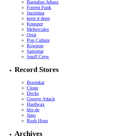
Barnabas Juhasz
Forrest Funk
Jazzmina
keep it deep
Knusper
Mehercules
Orsii
Pop Culture
Rowpop
Sanomat
Snuff Crew
Record Stores
Boomkat
Clone
Decks
Groove Attack
Hardwax
hhv.de
Juno
Rush Hour
Archives