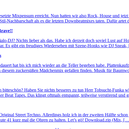
esetzte Mixpensum erreicht. Nun hatten wir also Rock, House und jetzt
Stil-Nachbarschaft als es die letzten Downbeatmixes taten. Dafür artet
rave!!
alo-DJ? Nichts lieber als das. Habe ich derzeit doch soviel Lust auf H
ar. Es gibt ein freudiges Wiedersehen mit Szene-Honks wie DJ Sneak,
s
auert hat bis ich mich wieder an die Teller begeben habe. Plattenkaufpa
n diesem zuckersüßen Mädchenmix gefallen finden. Musik für Baumwol
 bitteschön? Haben Sie nichts besseres zu tun Herr Tobsucht-Funka w
ner Beat Tapes. Das klingt oftmals entspannt, teilweise verstörend und 
 Original Street Techno. Allerdings holz ich in der zweiten Hälfte scho
e 41 kurz mal die Ohren zu halten. Let’s gö! Download.zip (Mix, […