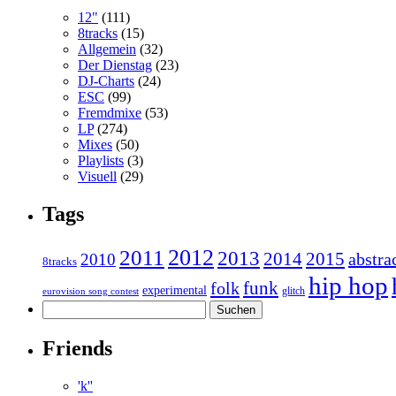
12"
(111)
8tracks
(15)
Allgemein
(32)
Der Dienstag
(23)
DJ-Charts
(24)
ESC
(99)
Fremdmixe
(53)
LP
(274)
Mixes
(50)
Playlists
(3)
Visuell
(29)
Tags
2011
2012
2013
2014
2015
abstra
2010
8tracks
hip hop
funk
folk
experimental
glitch
eurovision song contest
Suchen
nach:
Friends
'k''