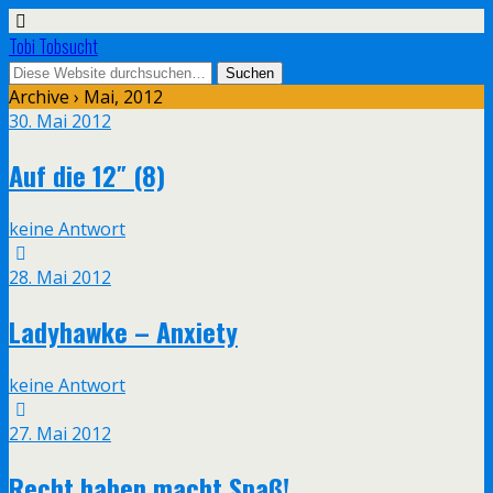
Tobi Tobsucht
Archive › Mai, 2012
30. Mai 2012
Auf die 12″ (8)
keine Antwort
28. Mai 2012
Ladyhawke – Anxiety
keine Antwort
27. Mai 2012
Recht haben macht Spaß!