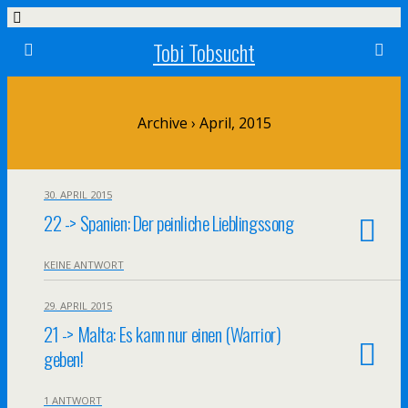
Tobi Tobsucht
Archive › April, 2015
30. APRIL 2015
22 -> Spanien: Der peinliche Lieblingssong
KEINE ANTWORT
29. APRIL 2015
21 -> Malta: Es kann nur einen (Warrior)
geben!
1 ANTWORT