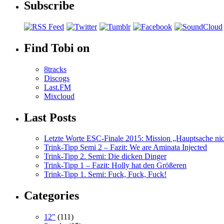
Subscribe
Find Tobi on
8tracks
Discogs
Last.FM
Mixcloud
Last Posts
Letzte Worte ESC-Finale 2015: Mission „Hauptsache nicht
Trink-Tipp Semi 2 – Fazit: We are Aminata Injected
Trink-Tipp 2. Semi: Die dicken Dinger
Trink-Tipp 1 – Fazit: Holly hat den Größeren
Trink-Tipp 1. Semi: Fuck, Fuck, Fuck!
Categories
12"
(111)