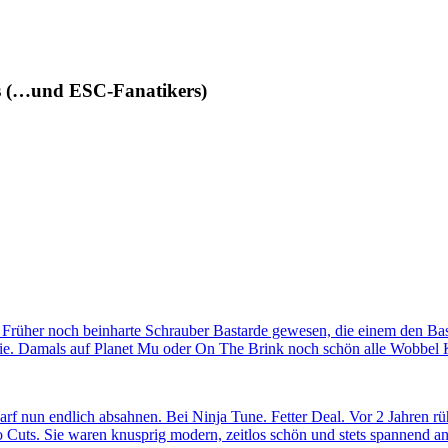
des (…und ESC-Fanatikers)
 Früher noch beinharte Schrauber Bastarde gewesen, die einem den Ba
tie. Damals auf Planet Mu oder On The Brink noch schön alle Wobbel Kl
darf nun endlich absahnen. Bei Ninja Tune. Fetter Deal. Vor 2 Jahren rü
Cuts. Sie waren knusprig modern, zeitlos schön und stets spannend a