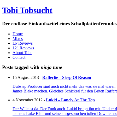
Tobi Tobsucht
Der endlose Einkaufszettel eines Schallplattenfreun
Home
Mixes
LP Reviews
12" Reviews
About Tobi
Contact
Posts tagged with
ninja tune
15 August 2013 -
Raffertie – Sleep Of Reason
Dubstep Producer sind auch nicht mehr das was sie mal waren.
James Blake machen. Gleiches Schicksal für den Briten Raffer
4 November 2012 -
Lukid – Lonely At The Top
Der Wille ist da. Der Funk auch. Lukid bringt ihn mit. Und er 
namens Luke Blair und seine ausgesprochen tollen Downtempo 