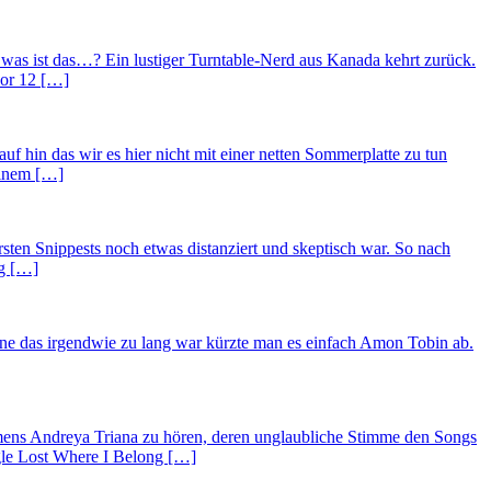
r was ist das…? Ein lustiger Turntable-Nerd aus Kanada kehrt zurück.
vor 12 […]
hin das wir es hier nicht mit einer netten Sommerplatte zu tun
einem […]
sten Snippests noch etwas distanziert und skeptisch war. So nach
ng […]
une das irgendwie zu lang war kürzte man es einfach Amon Tobin ab.
amens Andreya Triana zu hören, deren unglaubliche Stimme den Songs
ingle Lost Where I Belong […]