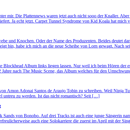
nter mir. Die Plattennews waren jetzt auch nicht sooo der Knaller. Abe
liefert. Ja echt jetzt. Carpet Tunnel Syndrome von Kid Koala hat mich 
be und Knochen. Oder der Name des Produzenten. Beides deutet darauf 
eigt bin, habe ich mich an die neue Scheibe von Lorn gewagt. Nach s
te Blockhead Album links liegen lassen. Nur weil ich beim Hören der er
! 2 Jahre nach The Music Scene, das Album welches für den Umschwu
e von Amon Adonai Santos de Araujo Tobin zu schreiben. Weil Ninja T
l untreu zu werden. Ist das nicht romantisch? Seit […]
g
ack Sands von Bonobo. Auf drei Tracks ist auch eine junge Sängerin n
erfreulicherweise auch eine Solokarriere die zuerst im April mit der S