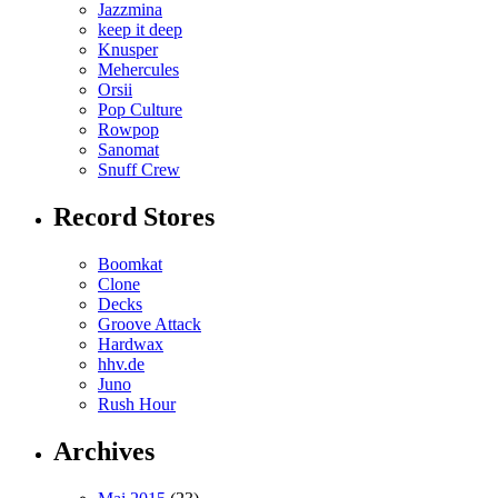
Jazzmina
keep it deep
Knusper
Mehercules
Orsii
Pop Culture
Rowpop
Sanomat
Snuff Crew
Record Stores
Boomkat
Clone
Decks
Groove Attack
Hardwax
hhv.de
Juno
Rush Hour
Archives