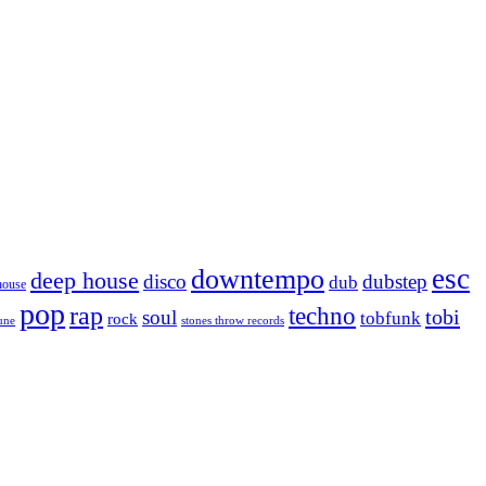
esc
downtempo
deep house
disco
dubstep
dub
house
pop
rap
techno
tobi
soul
tobfunk
rock
tune
stones throw records