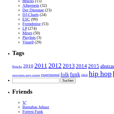
8tracks
(15)
Allgemein
(32)
Der Dienstag
(23)
DJ-Charts
(24)
ESC
(99)
Fremdmixe
(53)
LP
(274)
Mixes
(50)
Playlists
(3)
Visuell
(29)
Tags
2011
2012
2013
2014
2015
abstra
2010
8tracks
hip hop
funk
folk
experimental
glitch
eurovision song contest
Suchen
nach:
Friends
'k''
Barnabas Juhasz
Forrest Funk