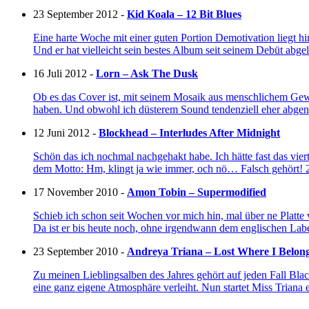
23 September 2012 -
Kid Koala – 12 Bit Blues
Eine harte Woche mit einer guten Portion Demotivation liegt hi
Und er hat vielleicht sein bestes Album seit seinem Debüt abge
16 Juli 2012 -
Lorn – Ask The Dusk
Ob es das Cover ist, mit seinem Mosaik aus menschlichem Gewe
haben. Und obwohl ich düsterem Sound tendenziell eher abgen
12 Juni 2012 -
Blockhead – Interludes After Midnight
Schön das ich nochmal nachgehakt habe. Ich hätte fast das vier
dem Motto: Hm, klingt ja wie immer, och nö… Falsch gehört
17 November 2010 -
Amon Tobin – Supermodified
Schieb ich schon seit Wochen vor mich hin, mal über ne Platt
Da ist er bis heute noch, ohne irgendwann dem englischen Labe
23 September 2010 -
Andreya Triana – Lost Where I Belon
Zu meinen Lieblingsalben des Jahres gehört auf jeden Fall Bl
eine ganz eigene Atmosphäre verleiht. Nun startet Miss Triana 