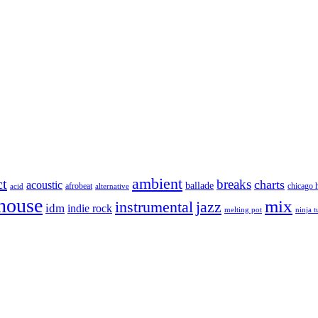
ambient
ct
breaks
charts
acoustic
ballade
afrobeat
chicago 
acid
alternative
house
mix
instrumental
jazz
idm
indie rock
melting pot
ninja 