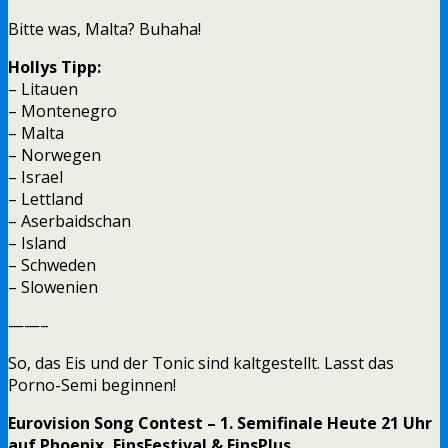
Bitte was, Malta? Buhaha!
Hollys Tipp:
– Litauen
– Montenegro
– Malta
– Norwegen
– Israel
– Lettland
– Aserbaidschan
– Island
– Schweden
– Slowenien
——–
So, das Eis und der Tonic sind kaltgestellt. Lasst das
Porno-Semi beginnen!
Eurovision Song Contest – 1. Semifinale Heute 21 Uhr
auf Phoenix, EinsFestival & EinsPlus