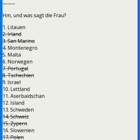
——–
Hm, und was sagt die Frau?
1. Litauen
2. Irland
3. San Marino
4. Montenegro
5. Malta
6. Norwegen
7. Portugal
8. Tschechien
9. Israel
10. Lettland
11. Aserbaidschan
12. Island
13. Schweden
14. Schweiz
15. Zypern
16. Slowenien
17. Polen