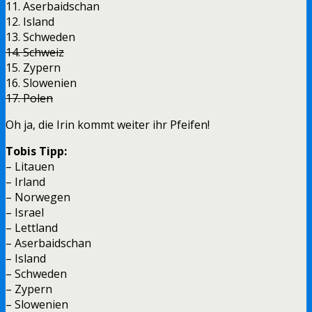
11. Aserbaidschan
12. Island
13. Schweden
14. Schweiz
15. Zypern
16. Slowenien
17. Polen
Oh ja, die Irin kommt weiter ihr Pfeifen!
Tobis Tipp:
– Litauen
– Irland
– Norwegen
– Israel
– Lettland
– Aserbaidschan
– Island
– Schweden
– Zypern
– Slowenien