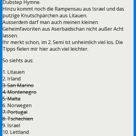
Dubstep Hymne.
Hinzu kommt noch die Rampensau aus Israel und das
putzige Knutschpärchen aus Litauen.
Ausserdem darf man auch meinen kleinen
Geheimfavoriten aus Aserbaidschan nicht außer Acht
lassen.
Ihr merkt schon, im 2. Semi ist unheimlich viel los. Die
Tipps fielen mir hier auch viel leichter.
So siehts aus:
1. Litauen
2. Irland
3. San Marino
4. Montenegro
5. Malta
6. Norwegen
7. Portugal
8. Tschechien
9. Israel
10. Lettland