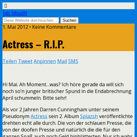
Tobi Tobsucht
1. Mai 2012 • Keine Kommentare
Actress – R.I.P.
Teilen
Tweet
Anpinnen
Mail
SMS
Hi Mai. Ah Moment…was? Ich höre gerade da will sich
noch so’n junger britischer Spund in die Endabrechnung
April schummeln. Bitte sehr!
Als vor 2 Jahren Darren Cunningham unter seinem
Pseudonym
Actress
sein 2. Album
Splazsh
veröffentlichte
drehten echt alle durch. Die von der schlauen Presse, die
von der doofen Presse und natürlich die die für den
ganzen Spaß auch noch Geld hinblätterten. Nur ich wahr