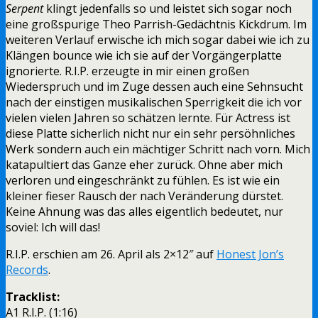
Serpent
klingt jedenfalls so und leistet sich sogar noch
eine großspurige Theo Parrish-Gedächtnis Kickdrum. Im
weiteren Verlauf erwische ich mich sogar dabei wie ich zu
Klängen bounce wie ich sie auf der Vorgängerplatte
ignorierte. R.I.P. erzeugte in mir einen großen
Wiederspruch und im Zuge dessen auch eine Sehnsucht
nach der einstigen musikalischen Sperrigkeit die ich vor
vielen vielen Jahren so schätzen lernte. Für Actress ist
diese Platte sicherlich nicht nur ein sehr persöhnliches
Werk sondern auch ein mächtiger Schritt nach vorn. Mich
katapultiert das Ganze eher zurück. Ohne aber mich
verloren und eingeschränkt zu fühlen. Es ist wie ein
kleiner fieser Rausch der nach Veränderung dürstet.
Keine Ahnung was das alles eigentlich bedeutet, nur
soviel: Ich will das!
R.I.P. erschien am 26. April als 2×12″ auf
Honest Jon’s
Records
.
Tracklist:
A1 R.I.P. (1:16)