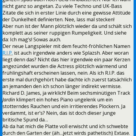
nicht ganz so angetan. Zu viele Techno und UK-Bass
Zitate die sich in erster Linie durch eine gewisse Attitüde
der Dunkelheit definierten. Nee, lass mal stecken!
Aber nun ist der Mann plötzlich wieder da und schält sich
komplett aus seiner ruppigen Rumpeligkeit. Und siehe
da: Ich mag’s! Sowas auch.
Der neue Langspieler mit dem feucht-fröhlichen Namen
R.I.P.
ist auch irgendwie anders wie Splazsh. Aber woran
liegt denn das? Nicht das hier irgendwie ein paar Kerzen
angezündet wurden die Actress plötzlich wärmend und
frühlingshaft erscheinen lassen, nein. Als ich R.I.P. das
erste mal durchgehört habe dachte ich zuerst tatsächlich
an jemanden den ich schon länger indirekt vermisse.
Richard D. James, ja wirklich! Beim sechsminütigen Track
Jardin
klimpert ein hohes Piano ungelenk um ein
stotterndes Rauchen und ein irritierendes Plockern. Ja
verdammt, ist er’s? Nein, das ist doch dieser junge
britische Spund da…
Ab da hat mich die Platte voll erwischt und ich schwebte
durch den Garten der (äh…jetzt wirds pathetisch) Extase.