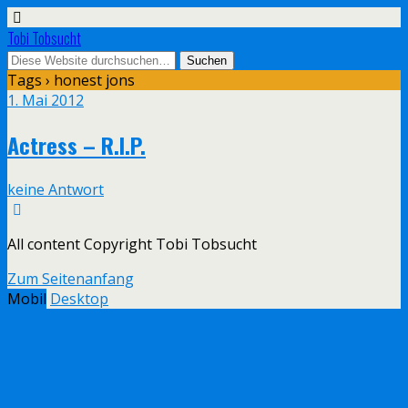
Tobi Tobsucht
Tags › honest jons
1. Mai 2012
Actress – R.I.P.
keine Antwort
All content Copyright Tobi Tobsucht
Zum Seitenanfang
Mobil
Desktop