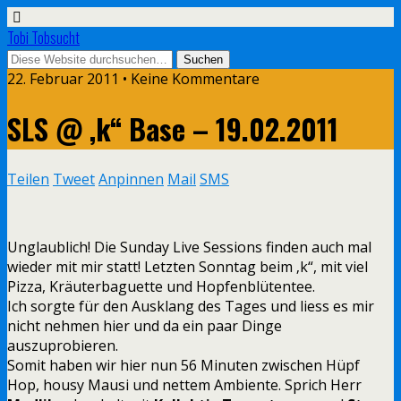
Tobi Tobsucht
22. Februar 2011 • Keine Kommentare
SLS @ ‚k“ Base – 19.02.2011
Teilen
Tweet
Anpinnen
Mail
SMS
Unglaublich! Die Sunday Live Sessions finden auch mal
wieder mit mir statt! Letzten Sonntag beim ‚k“, mit viel
Pizza, Kräuterbaguette und Hopfenblütentee.
Ich sorgte für den Ausklang des Tages und liess es mir
nicht nehmen hier und da ein paar Dinge
auszuprobieren.
Somit haben wir hier nun 56 Minuten zwischen Hüpf
Hop, housy Mausi und nettem Ambiente. Sprich Herr