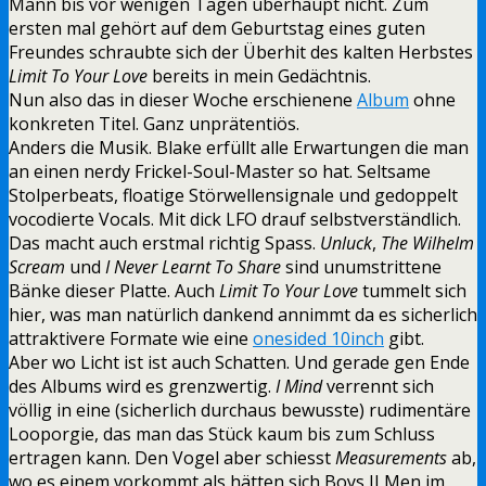
Mann bis vor wenigen Tagen überhaupt nicht. Zum
ersten mal gehört auf dem Geburtstag eines guten
Freundes schraubte sich der Überhit des kalten Herbstes
Limit To Your Love
bereits in mein Gedächtnis.
Nun also das in dieser Woche erschienene
Album
ohne
konkreten Titel. Ganz unprätentiös.
Anders die Musik. Blake erfüllt alle Erwartungen die man
an einen nerdy Frickel-Soul-Master so hat. Seltsame
Stolperbeats, floatige Störwellensignale und gedoppelt
vocodierte Vocals. Mit dick LFO drauf selbstverständlich.
Das macht auch erstmal richtig Spass.
Unluck
,
The Wilhelm
Scream
und
I Never Learnt To Share
sind unumstrittene
Bänke dieser Platte. Auch
Limit To Your Love
tummelt sich
hier, was man natürlich dankend annimmt da es sicherlich
attraktivere Formate wie eine
onesided 10inch
gibt.
Aber wo Licht ist ist auch Schatten. Und gerade gen Ende
des Albums wird es grenzwertig.
I Mind
verrennt sich
völlig in eine (sicherlich durchaus bewusste) rudimentäre
Looporgie, das man das Stück kaum bis zum Schluss
ertragen kann. Den Vogel aber schiesst
Measurements
ab,
wo es einem vorkommt als hätten sich Boys II Men im