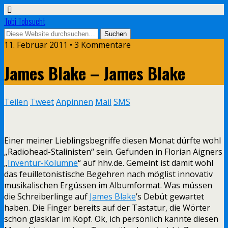
Tobi Tobsucht
11. Februar 2011 • 3 Kommentare
James Blake – James Blake
Teilen
Tweet
Anpinnen
Mail
SMS
Einer meiner Lieblingsbegriffe diesen Monat dürfte wohl
„Radiohead-Stalinisten“ sein. Gefunden in Florian Aigners
„
Inventur-Kolumne
“ auf hhv.de. Gemeint ist damit wohl
das feuilletonistische Begehren nach möglist innovativ
musikalischen Ergüssen im Albumformat. Was müssen
die Schreiberlinge auf
James Blake
’s Debüt gewartet
haben. Die Finger bereits auf der Tastatur, die Wörter
schon glasklar im Kopf. Ok, ich persönlich kannte diesen