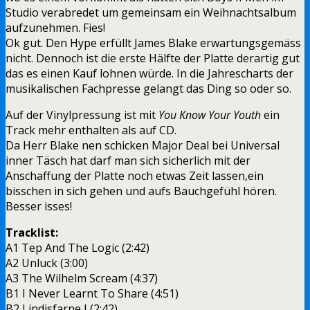
Studio verabredet um gemeinsam ein Weihnachtsalbum
aufzunehmen. Fies!
Ok gut. Den Hype erfüllt James Blake erwartungsgemäss
nicht. Dennoch ist die erste Hälfte der Platte derartig gut
das es einen Kauf lohnen würde. In die Jahrescharts der
musikalischen Fachpresse gelangt das Ding so oder so.
Auf der Vinylpressung ist mit
You Know Your Youth
ein
Track mehr enthalten als auf CD.
Da Herr Blake nen schicken Major Deal bei Universal
inner Täsch hat darf man sich sicherlich mit der
Anschaffung der Platte noch etwas Zeit lassen,ein
bisschen in sich gehen und aufs Bauchgefühl hören.
Besser isses!
Tracklist:
A1 Tep And The Logic (2:42)
A2 Unluck (3:00)
A3 The Wilhelm Scream (4:37)
B1 I Never Learnt To Share (4:51)
B2 Lindisfarne I (2:42)