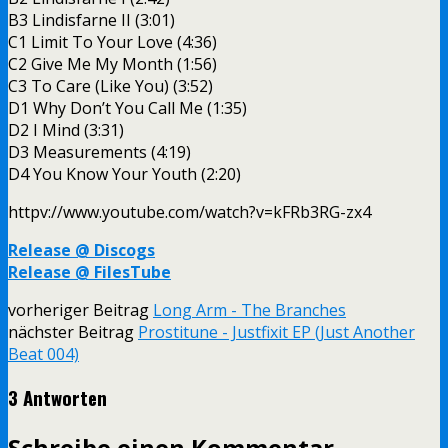
B3 Lindisfarne II (3:01)
C1 Limit To Your Love (4:36)
C2 Give Me My Month (1:56)
C3 To Care (Like You) (3:52)
D1 Why Don’t You Call Me (1:35)
D2 I Mind (3:31)
D3 Measurements (4:19)
D4 You Know Your Youth (2:20)
httpv://www.youtube.com/watch?v=kFRb3RG-zx4
Release @ Discogs
Release @ FilesTube
vorheriger Beitrag
Long Arm - The Branches
nächster Beitrag
Prostitune - Justfixit EP (Just Another
Beat 004)
3 Antworten
Schreibe einen Kommentar