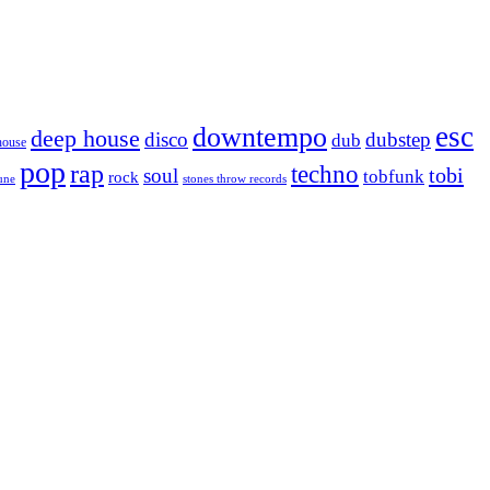
esc
downtempo
deep house
disco
dubstep
dub
house
pop
rap
techno
tobi
soul
tobfunk
rock
tune
stones throw records