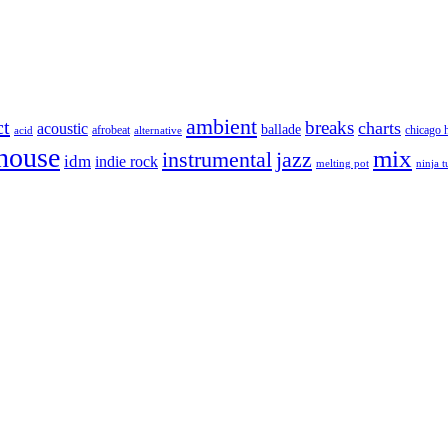
ambient
ct
breaks
charts
acoustic
ballade
afrobeat
chicago 
acid
alternative
house
mix
instrumental
jazz
idm
indie rock
melting pot
ninja 