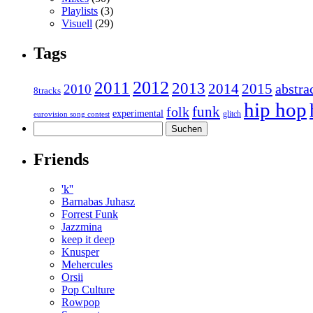
Playlists
(3)
Visuell
(29)
Tags
2011
2012
2013
2014
2015
abstra
2010
8tracks
hip hop
funk
folk
experimental
glitch
eurovision song contest
Suchen
nach:
Friends
'k''
Barnabas Juhasz
Forrest Funk
Jazzmina
keep it deep
Knusper
Mehercules
Orsii
Pop Culture
Rowpop