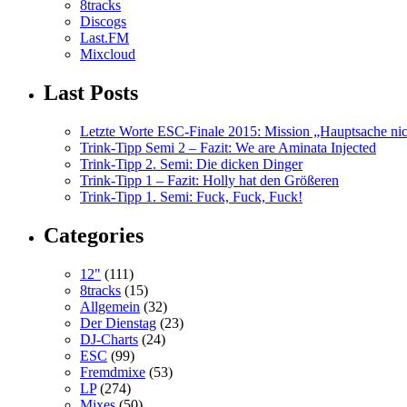
8tracks
Discogs
Last.FM
Mixcloud
Last Posts
Letzte Worte ESC-Finale 2015: Mission „Hauptsache nicht
Trink-Tipp Semi 2 – Fazit: We are Aminata Injected
Trink-Tipp 2. Semi: Die dicken Dinger
Trink-Tipp 1 – Fazit: Holly hat den Größeren
Trink-Tipp 1. Semi: Fuck, Fuck, Fuck!
Categories
12"
(111)
8tracks
(15)
Allgemein
(32)
Der Dienstag
(23)
DJ-Charts
(24)
ESC
(99)
Fremdmixe
(53)
LP
(274)
Mixes
(50)