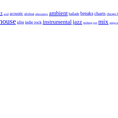
ambient
ct
breaks
charts
acoustic
ballade
afrobeat
chicago 
acid
alternative
house
mix
instrumental
jazz
idm
indie rock
melting pot
ninja 