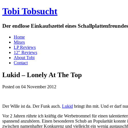
Tobi Tobsucht
Der endlose Einkaufszettel eines Schallplattenfreun
Home
Mixes
LP Reviews
12" Reviews
About Tobi
Contact
Lukid – Lonely At The Top
Posted on 04 November 2012
Der Wille ist da. Der Funk auch.
Lukid
bringt ihn mit. Und er darf nu
Vor 2 Jahren rührte ich kräftig die Werbetrommel für einen talentie
spannend anzuhören. Einen besonderen Schub an Popularität konnte i
zwischen namenhafter Konkurenz und vielleicht ein wenig austausch