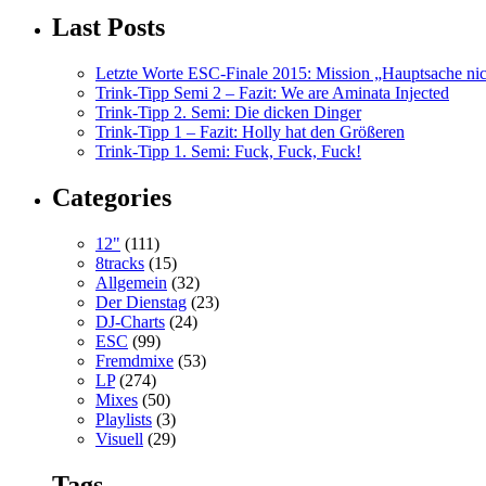
Last Posts
Letzte Worte ESC-Finale 2015: Mission „Hauptsache nicht
Trink-Tipp Semi 2 – Fazit: We are Aminata Injected
Trink-Tipp 2. Semi: Die dicken Dinger
Trink-Tipp 1 – Fazit: Holly hat den Größeren
Trink-Tipp 1. Semi: Fuck, Fuck, Fuck!
Categories
12"
(111)
8tracks
(15)
Allgemein
(32)
Der Dienstag
(23)
DJ-Charts
(24)
ESC
(99)
Fremdmixe
(53)
LP
(274)
Mixes
(50)
Playlists
(3)
Visuell
(29)
Tags