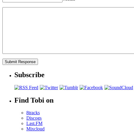
Subscribe
Find Tobi on
8tracks
Discogs
Last.FM
Mixcloud