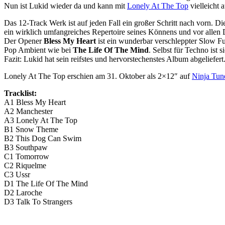
Nun ist Lukid wieder da und kann mit
Lonely At The Top
vielleicht 
Das 12-Track Werk ist auf jeden Fall ein großer Schritt nach vorn
ein wirklich umfangreiches Repertoire seines Könnens und vor allen 
Der Opener
Bless My Heart
ist ein wunderbar verschleppter Slow F
Pop Ambient wie bei
The Life Of The Mind
. Selbst für Techno ist 
Fazit: Lukid hat sein reifstes und hervorstechenstes Album abgelief
Lonely At The Top erschien am 31. Oktober als 2×12″ auf
Ninja Tun
Tracklist:
A1 Bless My Heart
A2 Manchester
A3 Lonely At The Top
B1 Snow Theme
B2 This Dog Can Swim
B3 Southpaw
C1 Tomorrow
C2 Riquelme
C3 Ussr
D1 The Life Of The Mind
D2 Laroche
D3 Talk To Strangers