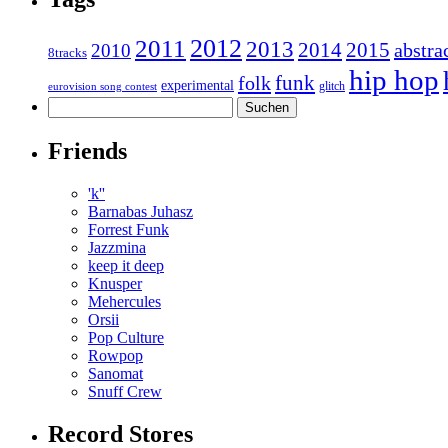
2011
2012
2013
2014
2015
abstra
2010
8tracks
hip hop
funk
folk
experimental
glitch
eurovision song contest
Suchen
nach:
Friends
'k''
Barnabas Juhasz
Forrest Funk
Jazzmina
keep it deep
Knusper
Mehercules
Orsii
Pop Culture
Rowpop
Sanomat
Snuff Crew
Record Stores