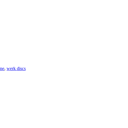
une
,
werk discs