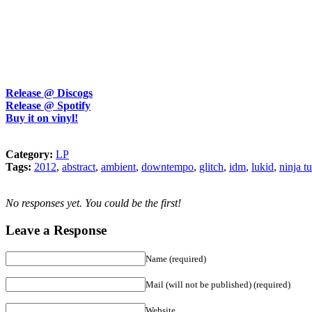
Release @ Discogs
Release @ Spotify
Buy it on vinyl!
Category:
LP
Tags:
2012
,
abstract
,
ambient
,
downtempo
,
glitch
,
idm
,
lukid
,
ninja t
No responses yet. You could be the first!
Leave a Response
Name (required)
Mail (will not be published) (required)
Website