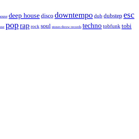
esc
downtempo
deep house
disco
dubstep
dub
house
pop
rap
techno
tobi
soul
tobfunk
rock
tune
stones throw records