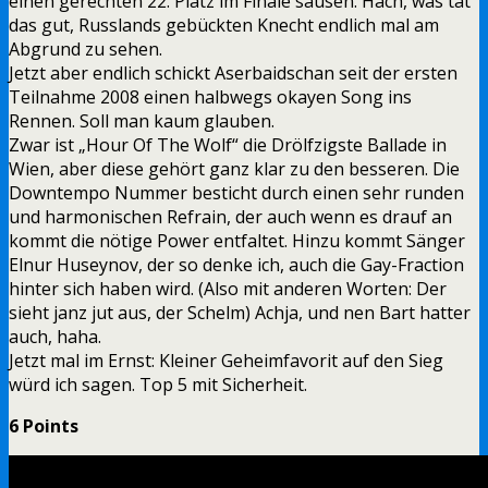
einen gerechten 22. Platz im Finale sausen. Hach, was tat
das gut, Russlands gebückten Knecht endlich mal am
Abgrund zu sehen.
Jetzt aber endlich schickt Aserbaidschan seit der ersten
Teilnahme 2008 einen halbwegs okayen Song ins
Rennen. Soll man kaum glauben.
Zwar ist „Hour Of The Wolf“ die Drölfzigste Ballade in
Wien, aber diese gehört ganz klar zu den besseren. Die
Downtempo Nummer besticht durch einen sehr runden
und harmonischen Refrain, der auch wenn es drauf an
kommt die nötige Power entfaltet. Hinzu kommt Sänger
Elnur Huseynov, der so denke ich, auch die Gay-Fraction
hinter sich haben wird. (Also mit anderen Worten: Der
sieht janz jut aus, der Schelm) Achja, und nen Bart hatter
auch, haha.
Jetzt mal im Ernst: Kleiner Geheimfavorit auf den Sieg
würd ich sagen. Top 5 mit Sicherheit.
6 Points