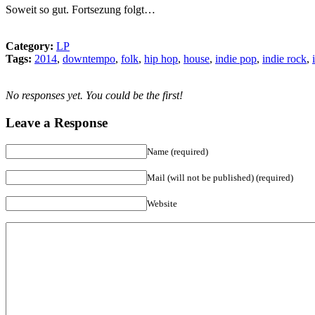
Soweit so gut. Fortsezung folgt…
Category:
LP
Tags:
2014
,
downtempo
,
folk
,
hip hop
,
house
,
indie pop
,
indie rock
,
No responses yet. You could be the first!
Leave a Response
Name (required)
Mail (will not be published) (required)
Website