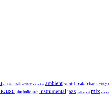
ambient
ct
breaks
charts
acoustic
ballade
afrobeat
chicago 
acid
alternative
house
mix
instrumental
jazz
idm
indie rock
melting pot
ninja 