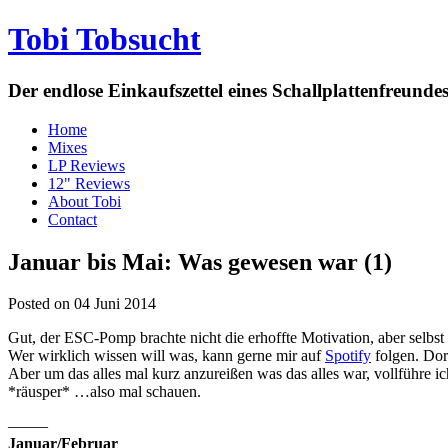
Tobi Tobsucht
Der endlose Einkaufszettel eines Schallplattenfreun
Home
Mixes
LP Reviews
12" Reviews
About Tobi
Contact
Januar bis Mai: Was gewesen war (1)
Posted on 04 Juni 2014
Gut, der ESC-Pomp brachte nicht die erhoffte Motivation, aber selbst
Wer wirklich wissen will was, kann gerne mir auf
Spotify
folgen. Dort
Aber um das alles mal kurz anzureißen was das alles war, vollführe 
*räusper* …also mal schauen.
——–
Januar/Februar