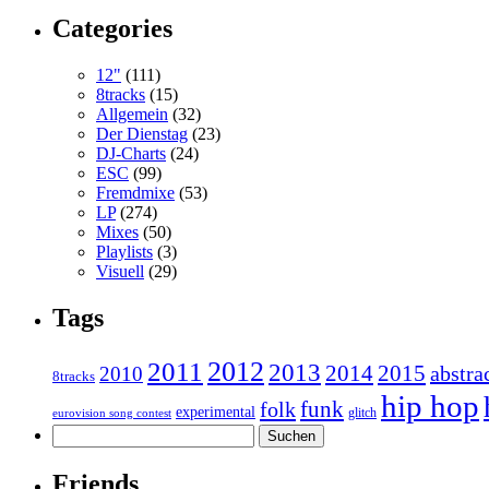
Categories
12"
(111)
8tracks
(15)
Allgemein
(32)
Der Dienstag
(23)
DJ-Charts
(24)
ESC
(99)
Fremdmixe
(53)
LP
(274)
Mixes
(50)
Playlists
(3)
Visuell
(29)
Tags
2011
2012
2013
2014
2015
abstra
2010
8tracks
hip hop
funk
folk
experimental
glitch
eurovision song contest
Suchen
nach:
Friends