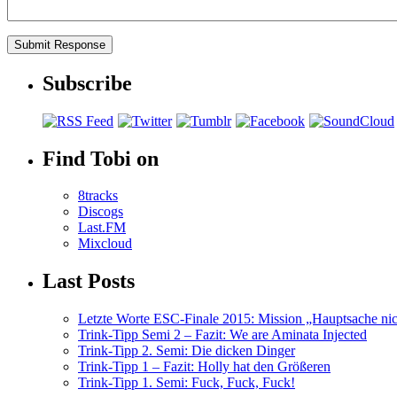
Subscribe
Find Tobi on
8tracks
Discogs
Last.FM
Mixcloud
Last Posts
Letzte Worte ESC-Finale 2015: Mission „Hauptsache nicht
Trink-Tipp Semi 2 – Fazit: We are Aminata Injected
Trink-Tipp 2. Semi: Die dicken Dinger
Trink-Tipp 1 – Fazit: Holly hat den Größeren
Trink-Tipp 1. Semi: Fuck, Fuck, Fuck!