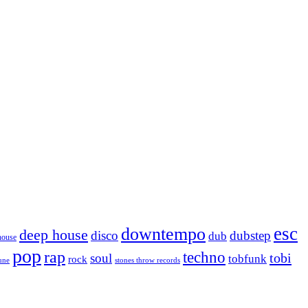
esc
downtempo
deep house
disco
dubstep
dub
house
pop
rap
techno
tobi
soul
tobfunk
rock
tune
stones throw records