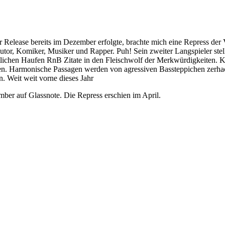
r Release bereits im Dezember erfolgte, brachte mich eine Repress de
 Autor, Komiker, Musiker und Rapper. Puh! Sein zweiter Langspieler s
lichen Haufen RnB Zitate in den Fleischwolf der Merkwürdigkeiten. Ka
sten. Harmonische Passagen werden von agressiven Bassteppichen zerhack
n. Weit weit vorne dieses Jahr
mber auf Glassnote. Die Repress erschien im April.