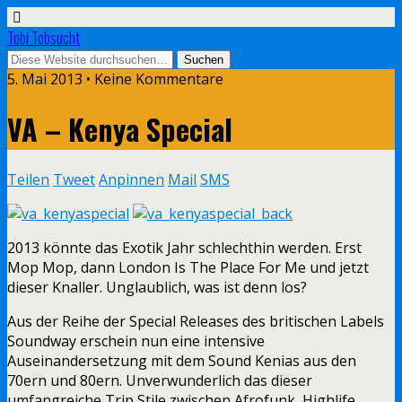
Tobi Tobsucht
5. Mai 2013 • Keine Kommentare
VA – Kenya Special
Teilen
Tweet
Anpinnen
Mail
SMS
2013 könnte das Exotik Jahr schlechthin werden. Erst
Mop Mop, dann London Is The Place For Me und jetzt
dieser Knaller. Unglaublich, was ist denn los?
Aus der Reihe der Special Releases des britischen Labels
Soundway erschein nun eine intensive
Auseinandersetzung mit dem Sound Kenias aus den
70ern und 80ern. Unverwunderlich das dieser
umfangreiche Trip Stile zwischen Afrofunk, Highlife,