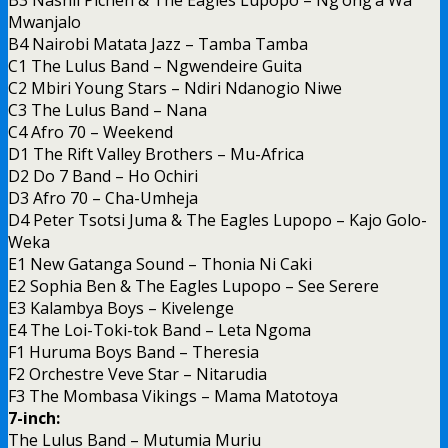
Mwanjalo
B4 Nairobi Matata Jazz – Tamba Tamba
C1 The Lulus Band – Ngwendeire Guita
C2 Mbiri Young Stars – Ndiri Ndanogio Niwe
C3 The Lulus Band – Nana
C4 Afro 70 – Weekend
D1 The Rift Valley Brothers – Mu-Africa
D2 Do 7 Band – Ho Ochiri
D3 Afro 70 – Cha-Umheja
D4 Peter Tsotsi Juma & The Eagles Lupopo – Kajo Golo-
Weka
E1 New Gatanga Sound – Thonia Ni Caki
E2 Sophia Ben & The Eagles Lupopo – See Serere
E3 Kalambya Boys – Kivelenge
E4 The Loi-Toki-tok Band – Leta Ngoma
F1 Huruma Boys Band – Theresia
F2 Orchestre Veve Star – Nitarudia
F3 The Mombasa Vikings – Mama Matotoya
7-inch:
The Lulus Band – Mutumia Muriu