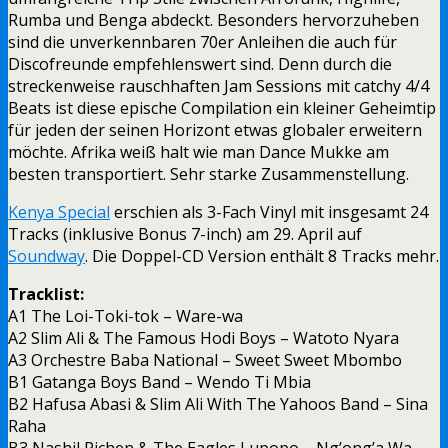
Rumba und Benga abdeckt. Besonders hervorzuheben
sind die unverkennbaren 70er Anleihen die auch für
Discofreunde empfehlenswert sind. Denn durch die
streckenweise rauschhaften Jam Sessions mit catchy 4/4
Beats ist diese epische Compilation ein kleiner Geheimtip
für jeden der seinen Horizont etwas globaler erweitern
möchte. Afrika weiß halt wie man Dance Mukke am
besten transportiert. Sehr starke Zusammenstellung.
Kenya Special
erschien als 3-Fach Vinyl mit insgesamt 24
Tracks (inklusive Bonus 7-inch) am 29. April auf
Soundway
. Die Doppel-CD Version enthält 8 Tracks mehr.
Tracklist:
A1 The Loi-Toki-tok – Ware-wa
A2 Slim Ali & The Famous Hodi Boys – Watoto Nyara
A3 Orchestre Baba National – Sweet Sweet Mbombo
B1 Gatanga Boys Band – Wendo Ti Mbia
B2 Hafusa Abasi & Slim Ali With The Yahoos Band – Sina
Raha
B3 Nashil Pichen & The Eagles Lupopo – Ng’ong’a Wa