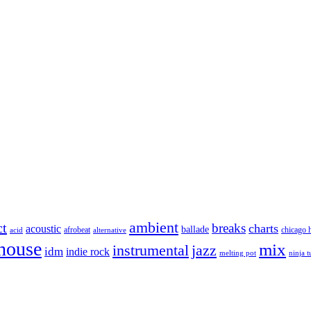
ambient
ct
breaks
charts
acoustic
ballade
afrobeat
chicago 
acid
alternative
house
mix
instrumental
jazz
idm
indie rock
melting pot
ninja 