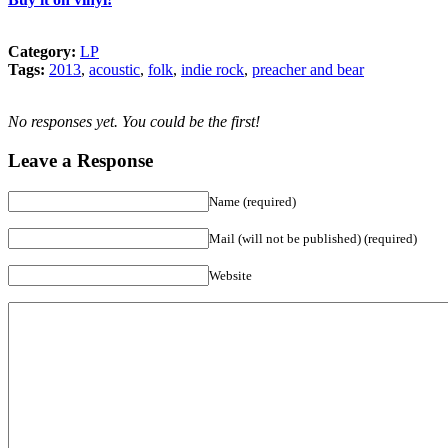
Category:
LP
Tags:
2013
,
acoustic
,
folk
,
indie rock
,
preacher and bear
No responses yet. You could be the first!
Leave a Response
Name (required)
Mail (will not be published) (required)
Website