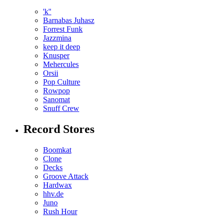
'k''
Barnabas Juhasz
Forrest Funk
Jazzmina
keep it deep
Knusper
Mehercules
Orsii
Pop Culture
Rowpop
Sanomat
Snuff Crew
Record Stores
Boomkat
Clone
Decks
Groove Attack
Hardwax
hhv.de
Juno
Rush Hour