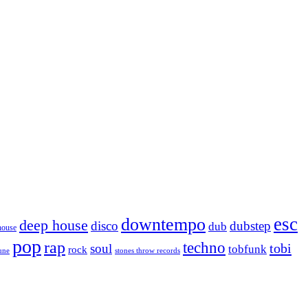
esc
downtempo
deep house
disco
dubstep
dub
house
pop
rap
techno
tobi
soul
tobfunk
rock
tune
stones throw records