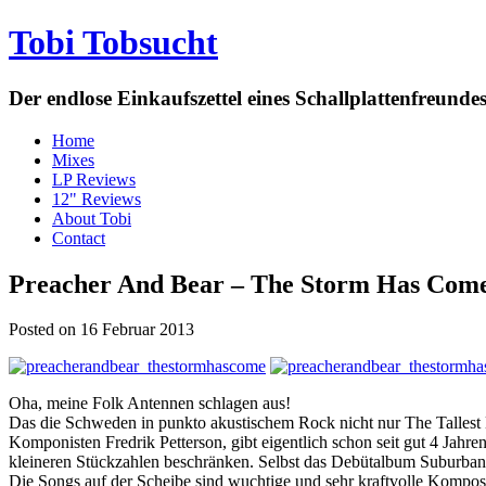
Tobi Tobsucht
Der endlose Einkaufszettel eines Schallplattenfreun
Home
Mixes
LP Reviews
12" Reviews
About Tobi
Contact
Preacher And Bear – The Storm Has Com
Posted on 16 Februar 2013
Oha, meine Folk Antennen schlagen aus!
Das die Schweden in punkto akustischem Rock nicht nur The Tallest
Komponisten Fredrik Petterson, gibt eigentlich schon seit gut 4 Jahre
kleineren Stückzahlen beschränken. Selbst das Debütalbum Suburban I
Die Songs auf der Scheibe sind wuchtige und sehr kraftvolle Komposi