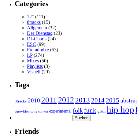
Categories
12"
(111)
8tracks
(15)
Allgemein
(32)
Der Dienstag
(23)
DJ-Charts
(24)
ESC
(99)
Fremdmixe
(53)
LP
(274)
Mixes
(50)
Playlists
(3)
Visuell
(29)
Tags
2011
2012
2013
2014
2015
abstra
2010
8tracks
hip hop
funk
folk
experimental
glitch
eurovision song contest
Suchen
nach:
Friends