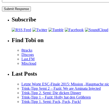
Subscribe
Find Tobi on
8tracks
Discogs
Last.FM
Mixcloud
Last Posts
Letzte Worte ESC-Finale 2015: Mission „Hauptsache nicht
Trink-Tipp Semi 2 – Fazit: We are Aminata Injected
Trink-Tipp 2. Semi: Die dicken Dinger
Trink-Tipp 1 – Fazit: Holly hat den Größeren
Trink-Tipp 1. Semi: Fuck, Fuck, Fuck!