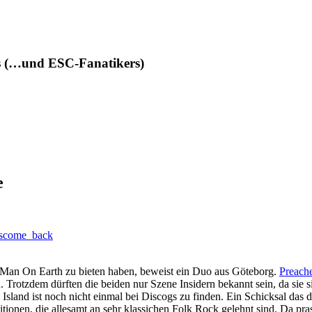
des (…und ESC-Fanatikers)
e
 Man On Earth zu bieten haben, beweist ein Duo aus Göteborg.
Preach
n. Trotzdem dürften die beiden nur Szene Insidern bekannt sein, da sie
sland ist noch nicht einmal bei Discogs zu finden. Ein Schicksal das 
tionen, die allesamt an sehr klassichen Folk Rock gelehnt sind. Da pr