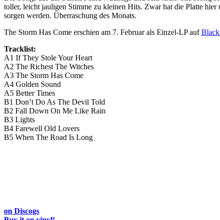
toller, leicht jauligen Stimme zu kleinen Hits. Zwar hat die Platte 
sorgen werden. Überraschung des Monats.
The Storm Has Come erschien am 7. Februar als Einzel-LP auf
Black
Tracklist:
A1 If They Stole Your Heart
A2 The Richest The Witches
A3 The Storm Has Come
A4 Golden Sound
A5 Better Times
B1 Don’t Do As The Devil Told
B2 Fall Down On Me Like Rain
B3 Lights
B4 Farewell Old Lovers
B5 When The Road Is Long
on Discogs
Buy it on vinyl!