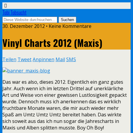
Tobi Tobsucht
30. Dezember 2012 • Keine Kommentare
Vinyl Charts 2012 (Maxis)
Teilen
Tweet
Anpinnen
Mail
SMS
Das war es also, dieses 2012. Eigentlich ein ganz gutes
Jahr. Auch wenn ich im letzten Drittel auf unerklärliche
Art und Weise von einer gewissen Lustlosigkeit gepackt
wurde. Dennoch muss ich anerkennen das es wirklich
fruchtbare Monate waren, die mir auch wieder mehr
Spaß am Umtz Umtz Umtz bereitet haben. Das wirkte
sich soweit aus das ich nun sogar die Jahrescharts in
Maxis und Alben splitten musste. Boy Oh Boy!