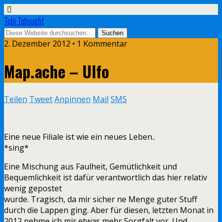
Tobi Tobsucht
2. Dezember 2012 • 1 Kommentar
Map.ache – Ulfo
Teilen
Tweet
Anpinnen
Mail
SMS
Eine neue Filiale ist wie ein neues Leben..
*sing*
Eine Mischung aus Faulheit, Gemütlichkeit und
Bequemlichkeit ist dafür verantwortlich das hier relativ
wenig gepostet
wurde. Tragisch, da mir sicher ne Menge guter Stuff
durch die Lappen ging. Aber für diesen, letzten Monat in
2012 nehme ich mir etwas mehr Sorgfalt vor. Und