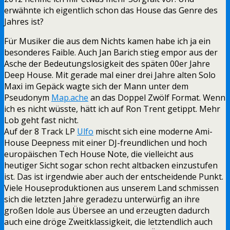
erwähnte ich eigentlich schon das House das Genre des
Jahres ist?
Für Musiker die aus dem Nichts kamen habe ich ja ein
besonderes Faible. Auch Jan Barich stieg empor aus der
Asche der Bedeutungslosigkeit des späten 00er Jahre
Deep House. Mit gerade mal einer drei Jahre alten Solo
Maxi im Gepäck wagte sich der Mann unter dem
Pseudonym
Map.ache
an das Doppel Zwölf Format. Wenn
ich es nicht wüsste, hätt ich auf Ron Trent getippt. Mehr
Lob geht fast nicht.
Auf der 8 Track LP
Ulfo
mischt sich eine moderne Ami-
House Deepness mit einer DJ-freundlichen und hoch
europäischen Tech House Note, die vielleicht aus
heutiger Sicht sogar schon recht altbacken einzustufen
ist. Das ist irgendwie aber auch der entscheidende Punkt.
Viele Houseproduktionen aus unserem Land schmissen
sich die letzten Jahre geradezu unterwürfig an ihre
großen Idole aus Übersee an und erzeugten dadurch
auch eine dröge Zweitklassigkeit, die letztendlich auch