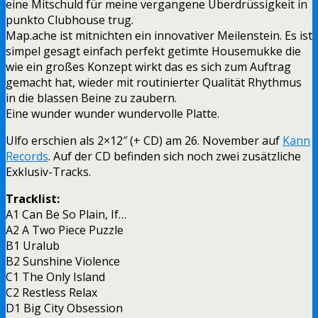
eine Mitschuld für meine vergangene Überdrüssigkeit in
punkto Clubhouse trug.
Map.ache ist mitnichten ein innovativer Meilenstein. Es ist
simpel gesagt einfach perfekt getimte Housemukke die
wie ein großes Konzept wirkt das es sich zum Auftrag
gemacht hat, wieder mit routinierter Qualität Rhythmus
in die blassen Beine zu zaubern.
Eine wunder wunder wundervolle Platte.
Ulfo erschien als 2×12″ (+ CD) am 26. November auf
Kann
Records
. Auf der CD befinden sich noch zwei zusätzliche
Exklusiv-Tracks.
Tracklist:
A1 Can Be So Plain, If…
A2 A Two Piece Puzzle
B1 Uralub
B2 Sunshine Violence
C1 The Only Island
C2 Restless Relax
D1 Big City Obsession