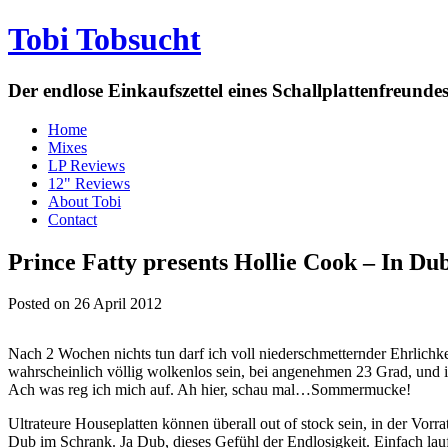
Tobi Tobsucht
Der endlose Einkaufszettel eines Schallplattenfreun
Home
Mixes
LP Reviews
12" Reviews
About Tobi
Contact
Prince Fatty presents Hollie Cook – In Du
Posted on 26 April 2012
Nach 2 Wochen nichts tun darf ich voll niederschmetternder Ehrlichke
wahrscheinlich völlig wolkenlos sein, bei angenehmen 23 Grad, und 
Ach was reg ich mich auf. Ah hier, schau mal…Sommermucke!
Ultrateure Houseplatten können überall out of stock sein, in der Vor
Dub im Schrank. Ja Dub, dieses Gefühl der Endlosigkeit. Einfach laufe