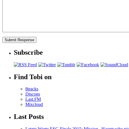
Subscribe
Find Tobi on
8tracks
Discogs
Last.FM
Mixcloud
Last Posts
Letzte Worte ESC-Finale 2015: Mission „Hauptsache nicht