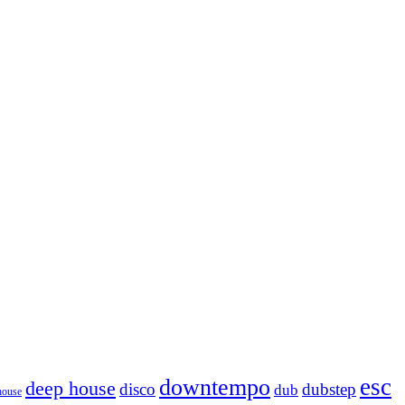
esc
downtempo
deep house
disco
dubstep
dub
house