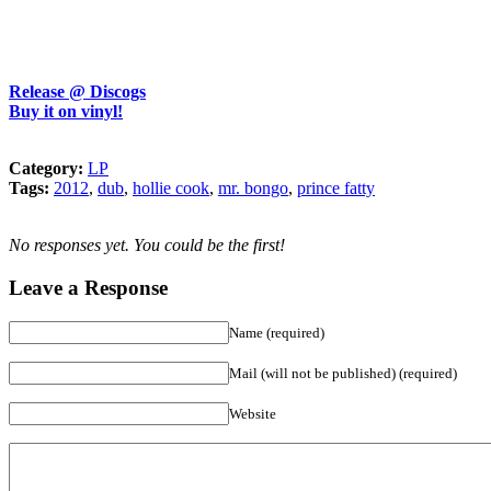
Release @ Discogs
Buy it on vinyl!
Category:
LP
Tags:
2012
,
dub
,
hollie cook
,
mr. bongo
,
prince fatty
No responses yet. You could be the first!
Leave a Response
Name (required)
Mail (will not be published) (required)
Website