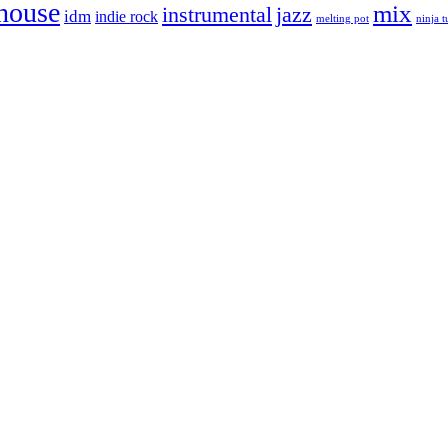
house
mix
instrumental
jazz
idm
indie rock
melting pot
ninja 