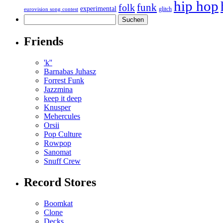
hip hop
funk
folk
experimental
glitch
eurovision song contest
Suchen
nach:
Friends
'k''
Barnabas Juhasz
Forrest Funk
Jazzmina
keep it deep
Knusper
Mehercules
Orsii
Pop Culture
Rowpop
Sanomat
Snuff Crew
Record Stores
Boomkat
Clone
Decks