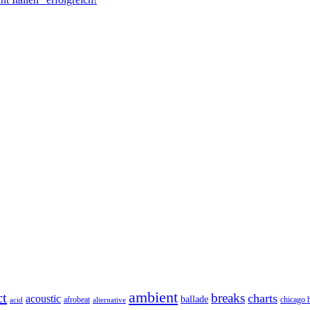
ambient
ct
breaks
charts
acoustic
ballade
afrobeat
chicago 
acid
alternative