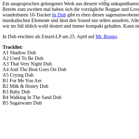
Ein ausgesprochen gelungenes Werk aus diesem völlig unkaputtbaren
Bereits zum zweiten mal haben sich die vorzügliche Reggae und Lo
wunderbaren 10-Tracker
In Dub
gibt es eben diesen sagenumwobenen K
musikalischen Elemente und lässt den Sound nur selten ausufern. Alle
wie im Stil üblich wohl dosiert und immer kompakt gehalten. Kann ma
In Dub erschien als Einzel-LP am 25. April auf
Mr. Bongo
.
Tracklist:
A1 Shadow Dub
A2 Used To Be Dub
A3 That Very Night Dub
A4 And The Beat Goes On Dub
A5 Crying Dub
B1 For Me You Are
B2 Milk & Honey Dub
B3 Baby Dub
B4 Walking In The Sand Dub
B5 Sugarwater Dub