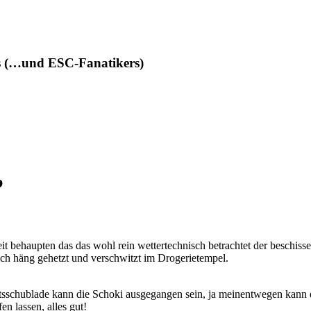
des (…und ESC-Fanatikers)
b
it behaupten das das wohl rein wettertechnisch betrachtet der beschis
ich häng gehetzt und verschwitzt im Drogerietempel.
ratsschublade kann die Schoki ausgegangen sein, ja meinentwegen kann d
n lassen, alles gut!