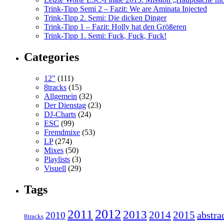
Trink-Tipp Semi 2 – Fazit: We are Aminata Injected
Trink-Tipp 2. Semi: Die dicken Dinger
Trink-Tipp 1 – Fazit: Holly hat den Größeren
Trink-Tipp 1. Semi: Fuck, Fuck, Fuck!
Categories
12"
(111)
8tracks
(15)
Allgemein
(32)
Der Dienstag
(23)
DJ-Charts
(24)
ESC
(99)
Fremdmixe
(53)
LP
(274)
Mixes
(50)
Playlists
(3)
Visuell
(29)
Tags
2011
2012
2013
2014
2015
abstra
2010
8tracks