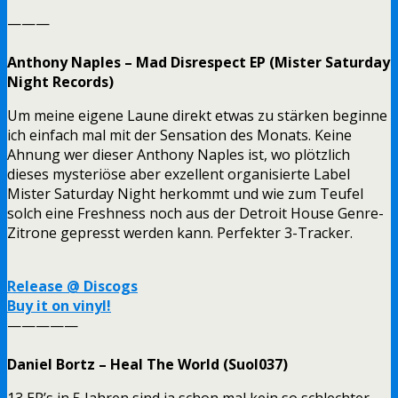
———
Anthony Naples – Mad Disrespect EP (Mister Saturday
Night Records)
Um meine eigene Laune direkt etwas zu stärken beginne
ich einfach mal mit der Sensation des Monats. Keine
Ahnung wer dieser Anthony Naples ist, wo plötzlich
dieses mysteriöse aber exzellent organisierte Label
Mister Saturday Night herkommt und wie zum Teufel
solch eine Freshness noch aus der Detroit House Genre-
Zitrone gepresst werden kann. Perfekter 3-Tracker.
Release @ Discogs
Buy it on vinyl!
—————
Daniel Bortz – Heal The World (Suol037)
13 EP’s in 5 Jahren sind ja schon mal kein so schlechter