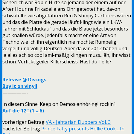
Sicherlich war Robin Hirte so jemand der einem auf ner
After Hour ne Frikadelle ans Ohr getextet hat, davon
schwafelte wie abgefahren Ren & Stimpy Cartoons wären
und das die Platte die gerade läuft klingt wie ein LKW-
Fahrer mit Schluckauf und das die Blaue jetzt besonders
gut knallen würde. Jedenfalls macht er eine Art von
Techno wie ich ihn eigentlich nie mochte: Rumpelig,
verpeilt und völlig Deutsch. Aber da wir 2012 haben und
ja alles ach so cool ami-mäßig klingen muss…äh, ihr wisst
schon. Verfickt geiler Killerscheiss. Hast du Teile?
Release @ Discogs
Buy it on vinyl!
—————-
In diesem Sinne: Keep on
Demos anhöring!
rockin‘!
Auf die 12″ (1 – 6)
vorheriger Beitrag
VA - Jahtarian Dubbers Vol. 3
nächster Beitrag
Prince Fatty presents Hollie Cook - In