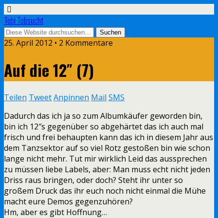
Tobi Tobsucht
25. April 2012 • 2 Kommentare
Auf die 12″ (7)
Teilen
Tweet
Anpinnen
Mail
SMS
Dadurch das ich ja so zum Albumkäufer geworden bin,
bin ich 12″s gegenüber so abgehärtet das ich auch mal
frisch und frei behaupten kann das ich in diesem Jahr aus
dem Tanzsektor auf so viel Rotz gestoßen bin wie schon
lange nicht mehr. Tut mir wirklich Leid das aussprechen
zu müssen liebe Labels, aber: Man muss echt nicht jeden
Driss raus bringen, oder doch? Steht ihr unter so
großem Druck das ihr euch noch nicht einmal die Mühe
macht eure Demos gegenzuhören?
Hm, aber es gibt Hoffnung…