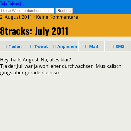
Tobi Tobsucht
2. August 2011 • Keine Kommentare
8tracks: July 2011
Teilen
Tweet
Anpinnen
Mail
SMS
Hey, hallo August! Na, alles klar?
Tja der Juli war ja wohl eher durchwachsen. Musikalisch
gings aber gerade noch so…