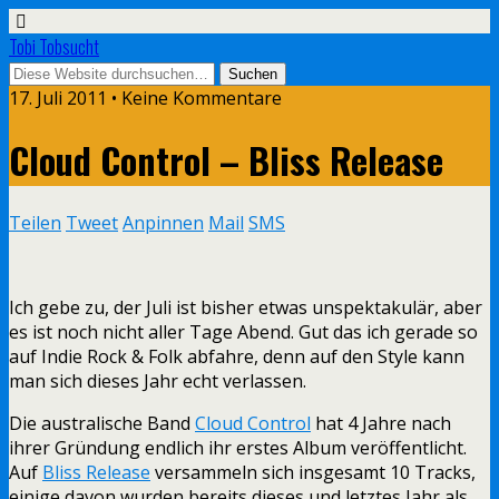
Tobi Tobsucht
17. Juli 2011 • Keine Kommentare
Cloud Control – Bliss Release
Teilen
Tweet
Anpinnen
Mail
SMS
Ich gebe zu, der Juli ist bisher etwas unspektakulär, aber
es ist noch nicht aller Tage Abend. Gut das ich gerade so
auf Indie Rock & Folk abfahre, denn auf den Style kann
man sich dieses Jahr echt verlassen.
Die australische Band
Cloud Control
hat 4 Jahre nach
ihrer Gründung endlich ihr erstes Album veröffentlicht.
Auf
Bliss Release
versammeln sich insgesamt 10 Tracks,
einige davon wurden bereits dieses und letztes Jahr als