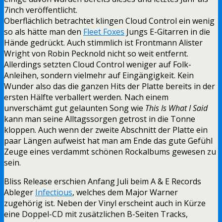
7inch veröffentlicht.
Oberflächlich betrachtet klingen Cloud Control ein wenig
so als hätte man den
Fleet Foxes
Jungs E-Gitarren in die
Hände gedrückt. Auch stimmlich ist Frontmann Alister
Wright von Robin Pecknold nicht so weit entfernt.
Allerdings setzten Cloud Control weniger auf Folk-
Anleihen, sondern vielmehr auf Eingängigkeit. Kein
Wunder also das die ganzen Hits der Platte bereits in der
ersten Hälfte verballert werden. Nach einem
unverschämt gut gelaunten Song wie
This Is What I Said
kann man seine Alltagssorgen getrost in die Tonne
kloppen. Auch wenn der zweite Abschnitt der Platte ein
paar Längen aufweist hat man am Ende das gute Gefühl
Zeuge eines verdammt schönen Rockalbums gewesen zu
sein.
Bliss Release erschien Anfang Juli beim A & E Records
Ableger
Infectious
, welches dem Major Warner
zugehörig ist. Neben der Vinyl erscheint auch in Kürze
eine Doppel-CD mit zusätzlichen B-Seiten Tracks,