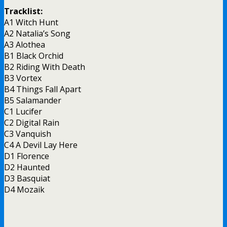
Tracklist:
A1 Witch Hunt
A2 Natalia’s Song
A3 Alothea
B1 Black Orchid
B2 Riding With Death
B3 Vortex
B4 Things Fall Apart
B5 Salamander
C1 Lucifer
C2 Digital Rain
C3 Vanquish
C4 A Devil Lay Here
D1 Florence
D2 Haunted
D3 Basquiat
D4 Mozaik