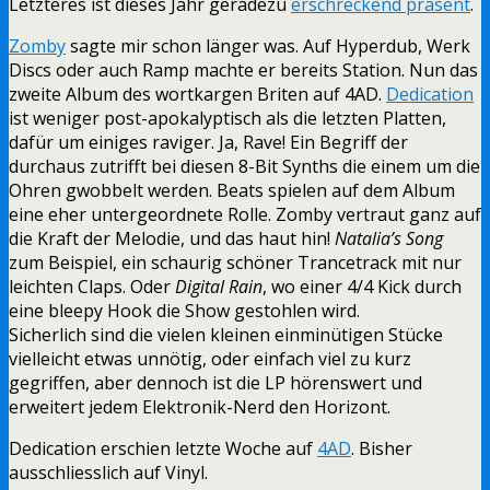
Letzteres ist dieses Jahr geradezu
erschreckend präsent
.
Zomby
sagte mir schon länger was. Auf Hyperdub, Werk
Discs oder auch Ramp machte er bereits Station. Nun das
zweite Album des wortkargen Briten auf 4AD.
Dedication
ist weniger post-apokalyptisch als die letzten Platten,
dafür um einiges raviger. Ja, Rave! Ein Begriff der
durchaus zutrifft bei diesen 8-Bit Synths die einem um die
Ohren gwobbelt werden. Beats spielen auf dem Album
eine eher untergeordnete Rolle. Zomby vertraut ganz auf
die Kraft der Melodie, und das haut hin!
Natalia’s Song
zum Beispiel, ein schaurig schöner Trancetrack mit nur
leichten Claps. Oder
Digital Rain
, wo einer 4/4 Kick durch
eine bleepy Hook die Show gestohlen wird.
Sicherlich sind die vielen kleinen einminütigen Stücke
vielleicht etwas unnötig, oder einfach viel zu kurz
gegriffen, aber dennoch ist die LP hörenswert und
erweitert jedem Elektronik-Nerd den Horizont.
Dedication erschien letzte Woche auf
4AD
. Bisher
ausschliesslich auf Vinyl.