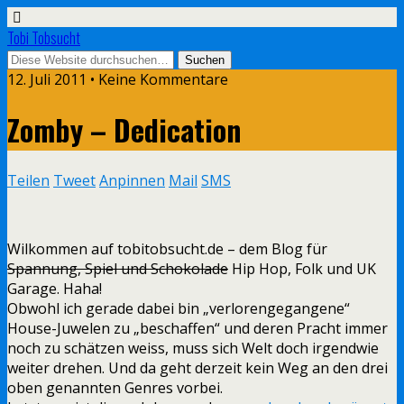
Tobi Tobsucht
12. Juli 2011 • Keine Kommentare
Zomby – Dedication
Teilen
Tweet
Anpinnen
Mail
SMS
Wilkommen auf tobitobsucht.de – dem Blog für
Spannung, Spiel und Schokolade
Hip Hop, Folk und UK
Garage. Haha!
Obwohl ich gerade dabei bin „verlorengegangene“
House-Juwelen zu „beschaffen“ und deren Pracht immer
noch zu schätzen weiss, muss sich Welt doch irgendwie
weiter drehen. Und da geht derzeit kein Weg an den drei
oben genannten Genres vorbei.