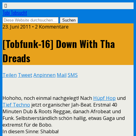
Tobi Tobsucht
23. Juni 2011 • 2 Kommentare
[Tobfunk-16] Down With Tha
Dreads
Teilen
Tweet
Anpinnen
Mail
SMS
Hohoho, noch einmal nachgelegt! Nach
Hüpf Hop
und
Tief Techno
jetzt organischer Jah-Beat. Erstmal 40
Minuten Dub & Roots Reggae, danach Afrobeat und
Funk. Selbstverständlich schön hallig, etwas Gaga und
extremst für de Bobo.
In diesem Sinne: Shabba!