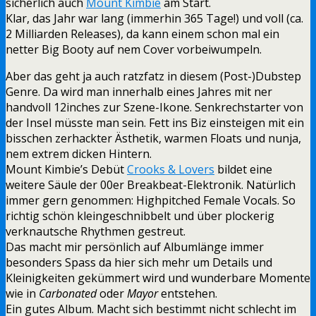
sicherlich auch
Mount Kimbie
am Start.
Klar, das Jahr war lang (immerhin 365 Tage!) und voll (ca.
2 Milliarden Releases), da kann einem schon mal ein
netter Big Booty auf nem Cover vorbeiwumpeln.
Aber das geht ja auch ratzfatz in diesem (Post-)Dubstep
Genre. Da wird man innerhalb eines Jahres mit ner
handvoll 12inches zur Szene-Ikone. Senkrechstarter von
der Insel müsste man sein. Fett ins Biz einsteigen mit ein
bisschen zerhackter Ästhetik, warmen Floats und nunja,
nem extrem dicken Hintern.
Mount Kimbie’s Debüt
Crooks & Lovers
bildet eine
weitere Säule der 00er Breakbeat-Elektronik. Natürlich
immer gern genommen: Highpitched Female Vocals. So
richtig schön kleingeschnibbelt und über plockerig
verknautsche Rhythmen gestreut.
Das macht mir persönlich auf Albumlänge immer
besonders Spass da hier sich mehr um Details und
Kleinigkeiten gekümmert wird und wunderbare Momente
wie in
Carbonated
oder
Mayor
entstehen.
Ein gutes Album. Macht sich bestimmt nicht schlecht im