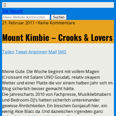
Tobi Tobsucht
21. Februar 2011 • Keine Kommentare
Mount Kimbie – Crooks & Lovers
Teilen
Tweet
Anpinnen
Mail
SMS
Meine Güte. Die Woche beginnt mit vollem Magen
(Croissant mit Salami UND Gouda!), relativ okayem
Wetter und einer Platte die vor einem halben Jahr sich im
Blog sicherlich besser gemacht hätte.
Die Jahrescharts 2010 von Fachpresse, Musikliebhabern
und Bedroom-DJ’s hatten sicherlich untereinander
gewisse Ähnlichkeiten. Ein bisschen Gonjasufi hier, ein
wenig Aloe Blacc da. Und dazwischen irgendwo ganz