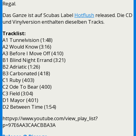
Regal.
Das Ganze ist auf Scubas Label
Hotflush
released. Die CD
und Vinylversion enthalten dieselben Tracks.
Tracklist:
A1 Tunnelvision (1:48)
A2 Would Know (3:16)
A3 Before I Move Off (4:10)
B1 Blind Night Errand (3:21)
B2 Adriatic (1:26)
B3 Carbonated (4:18)
C1 Ruby (4:03)
C2 Ode To Bear (4:00)
C3 Field (3:04)
D1 Mayor (4:01)
D2 Between Time (1:54)
httpvp://www.youtube.com/view_play_list?
p=97E6AA3CAACBBA3A