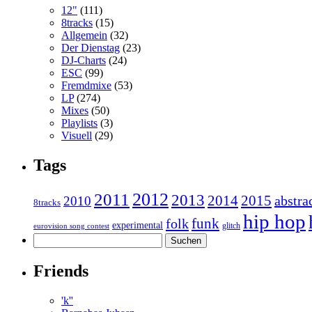
12"
(111)
8tracks
(15)
Allgemein
(32)
Der Dienstag
(23)
DJ-Charts
(24)
ESC
(99)
Fremdmixe
(53)
LP
(274)
Mixes
(50)
Playlists
(3)
Visuell
(29)
Tags
2011
2012
2013
2014
2015
abstra
2010
8tracks
hip hop
funk
folk
experimental
glitch
eurovision song contest
Suchen
nach:
Friends
'k''