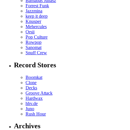
Barnabas Juhasz
Forrest Funk
Jazzmina
keep it deep
Knusper
Mehercules
Orsii
Pop Culture
Rowpop
Sanomat
Snuff Crew
Record Stores
Boomkat
Clone
Decks
Groove Attack
Hardwax
hhv.de
Juno
Rush Hour
Archives