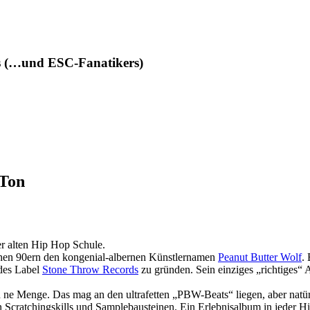
des (…und ESC-Fanatikers)
 Ton
r alten Hip Hop Schule.
ühen 90ern den kongenial-albernen Künstlernamen
Peanut Butter Wolf
.
des Label
Stone Throw Records
zu gründen. Sein einziges „richtiges“
ich ne Menge. Das mag an den ultrafetten „PBW-Beats“ liegen, aber nat
Scratchingskills und Samplebausteinen. Ein Erlebnisalbum in jeder Hi