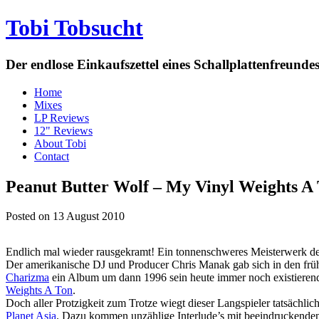
Tobi Tobsucht
Der endlose Einkaufszettel eines Schallplattenfreun
Home
Mixes
LP Reviews
12" Reviews
About Tobi
Contact
Peanut Butter Wolf – My Vinyl Weights A
Posted on 13 August 2010
Endlich mal wieder rausgekramt! Ein tonnenschweres Meisterwerk de
Der amerikanische DJ und Producer Chris Manak gab sich in den fr
Charizma
ein Album um dann 1996 sein heute immer noch existieren
Weights A Ton
.
Doch aller Protzigkeit zum Trotze wiegt dieser Langspieler tatsächl
Planet Asia
. Dazu kommen unzählige Interlude’s mit beeindruckenden 