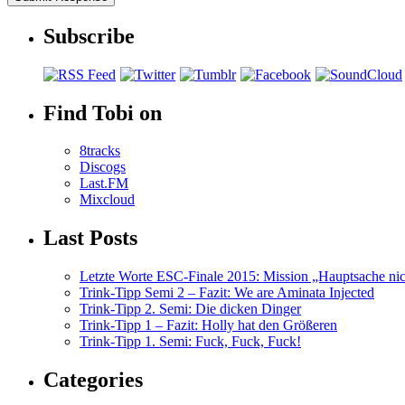
Subscribe
Find Tobi on
8tracks
Discogs
Last.FM
Mixcloud
Last Posts
Letzte Worte ESC-Finale 2015: Mission „Hauptsache nicht
Trink-Tipp Semi 2 – Fazit: We are Aminata Injected
Trink-Tipp 2. Semi: Die dicken Dinger
Trink-Tipp 1 – Fazit: Holly hat den Größeren
Trink-Tipp 1. Semi: Fuck, Fuck, Fuck!
Categories