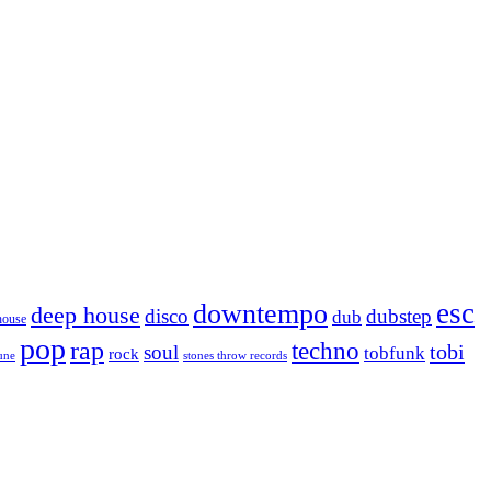
esc
downtempo
deep house
disco
dubstep
dub
house
pop
rap
techno
tobi
soul
tobfunk
rock
tune
stones throw records