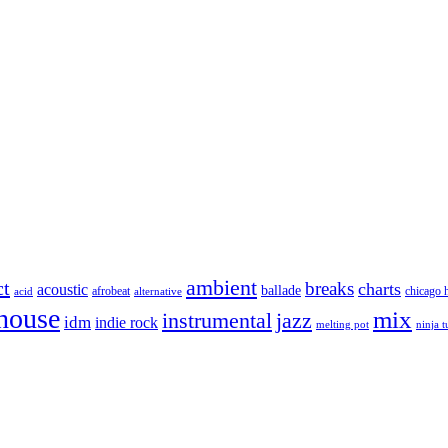
ambient
ct
breaks
charts
acoustic
ballade
afrobeat
chicago 
acid
alternative
house
mix
instrumental
jazz
idm
indie rock
melting pot
ninja 