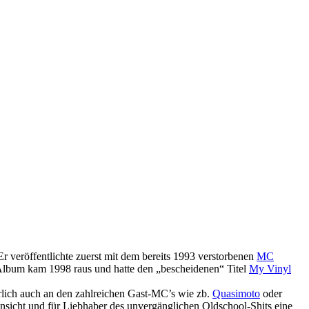
 Er veröffentlichte zuerst mit dem bereits 1993 verstorbenen
MC
 Album kam 1998 raus und hatte den „bescheidenen“ Titel
My Vinyl
ürlich auch an den zahlreichen Gast-MC’s wie zb.
Quasimoto
oder
nsicht und für Liebhaber des unvergänglichen Oldschool-Shits eine