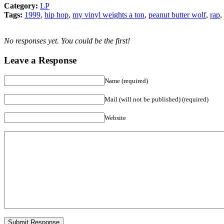
Category:
LP
Tags:
1999
,
hip hop
,
my vinyl weights a ton
,
peanut butter wolf
,
rap
,
No responses yet. You could be the first!
Leave a Response
Name (required)
Mail (will not be published) (required)
Website