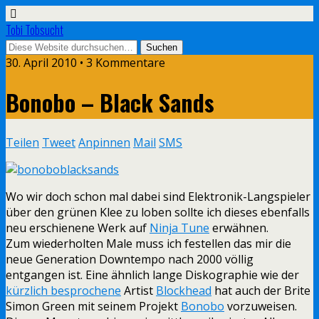
Tobi Tobsucht
30. April 2010 • 3 Kommentare
Bonobo – Black Sands
Teilen
Tweet
Anpinnen
Mail
SMS
Wo wir doch schon mal dabei sind Elektronik-Langspieler
über den grünen Klee zu loben sollte ich dieses ebenfalls
neu erschienene Werk auf
Ninja Tune
erwähnen.
Zum wiederholten Male muss ich festellen das mir die
neue Generation Downtempo nach 2000 völlig
entgangen ist. Eine ähnlich lange Diskographie wie der
kürzlich besprochene
Artist
Blockhead
hat auch der Brite
Simon Green mit seinem Projekt
Bonobo
vorzuweisen.