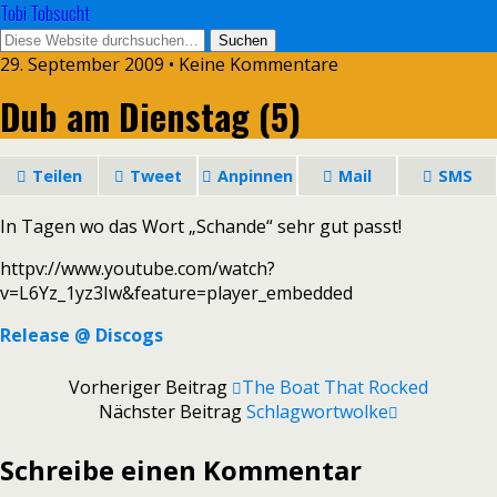
Tobi Tobsucht
29. September 2009 • Keine Kommentare
Dub am Dienstag (5)
Teilen
Tweet
Anpinnen
Mail
SMS
In Tagen wo das Wort „Schande“ sehr gut passt!
httpv://www.youtube.com/watch?
v=L6Yz_1yz3Iw&feature=player_embedded
Release @ Discogs
Vorheriger Beitrag
The Boat That Rocked
Nächster Beitrag
Schlagwortwolke
Schreibe einen Kommentar