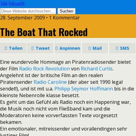
Tobi Tobsucht
28. September 2009 • 1 Kommentar
The Boat That Rocked
Teilen
Tweet
Anpinnen
Mail
SMS
Eine wundervolle Hommage an Piratenradiosender bietet
der Film
Radio Rock Revolution
von
Richard Curtis
.
Angelehnt ist der britische Film an den realen
Piratensender
Radio Caroline
(der aber seit 1990 legal
sendet!), und ist mit u.a.
Philipp Seymor Hoffmann
bis in die
kleinste Nebenrolle klasse besetzt.
Es geht um das Gefühl als Radio noch ein Happening war,
die Musik noch nicht vom Fließband kam und die
Moderatoren keine vorverfassten Texte vorgesetzt
bekamen.
Ein emotionaler, mitreissender und vorallendingen sehr
lustiger Film!