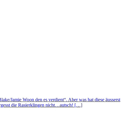
lake/Jamie Woon den es verdient“. Aber was hat diese äusserst
ergesst die Rasierklingen nicht…autsch! […]