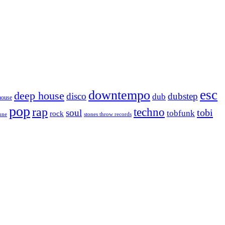
esc
downtempo
deep house
disco
dubstep
dub
house
pop
rap
techno
tobi
soul
tobfunk
rock
tune
stones throw records