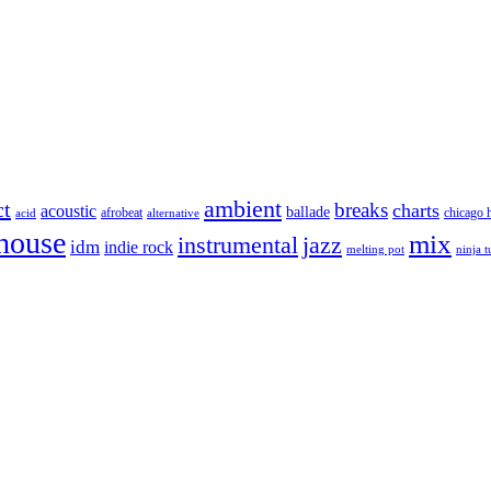
ambient
ct
breaks
charts
acoustic
ballade
afrobeat
chicago 
acid
alternative
house
mix
instrumental
jazz
idm
indie rock
melting pot
ninja 