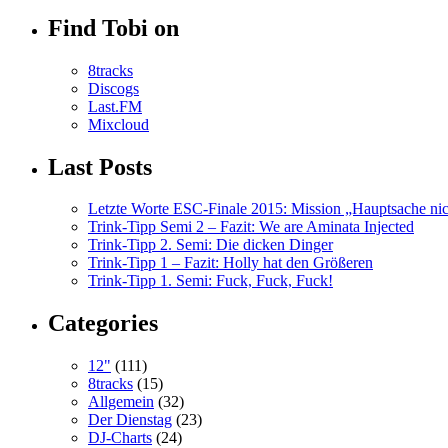
Find Tobi on
8tracks
Discogs
Last.FM
Mixcloud
Last Posts
Letzte Worte ESC-Finale 2015: Mission „Hauptsache nicht
Trink-Tipp Semi 2 – Fazit: We are Aminata Injected
Trink-Tipp 2. Semi: Die dicken Dinger
Trink-Tipp 1 – Fazit: Holly hat den Größeren
Trink-Tipp 1. Semi: Fuck, Fuck, Fuck!
Categories
12"
(111)
8tracks
(15)
Allgemein
(32)
Der Dienstag
(23)
DJ-Charts
(24)