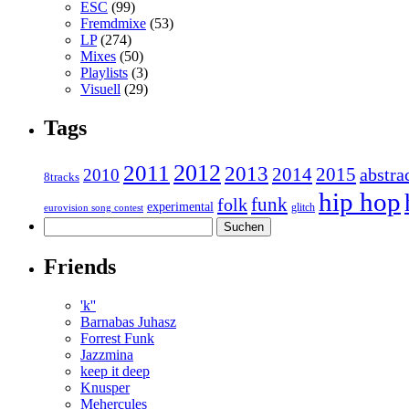
ESC
(99)
Fremdmixe
(53)
LP
(274)
Mixes
(50)
Playlists
(3)
Visuell
(29)
Tags
2011
2012
2013
2014
2015
abstra
2010
8tracks
hip hop
funk
folk
experimental
glitch
eurovision song contest
Suchen
nach:
Friends
'k''
Barnabas Juhasz
Forrest Funk
Jazzmina
keep it deep
Knusper
Mehercules