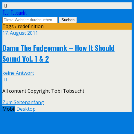
Tobi Tobsucht
Tags › redefinition
17. August 2011
Damu The Fudgemunk – How It Should
Sound Vol. 1 & 2
keine Antwort
All content Copyright Tobi Tobsucht
Zum Seitenanfang
Mobil
Desktop