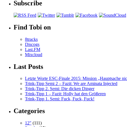
Subscribe
Find Tobi on
8tracks
Discogs
Last.FM
Mixcloud
Last Posts
Letzte Worte ESC-Finale 2015: Mission „Hauptsache nicht
Trink-Tipp Semi 2 – Fazit: We are Aminata Injected
Trink-Tipp 2. Semi: Die dicken Dinger
Trink-Tipp 1 – Fazit: Holly hat den Größeren
Trink-Tipp 1. Semi: Fuck, Fuck, Fuck!
Categories
12"
(111)