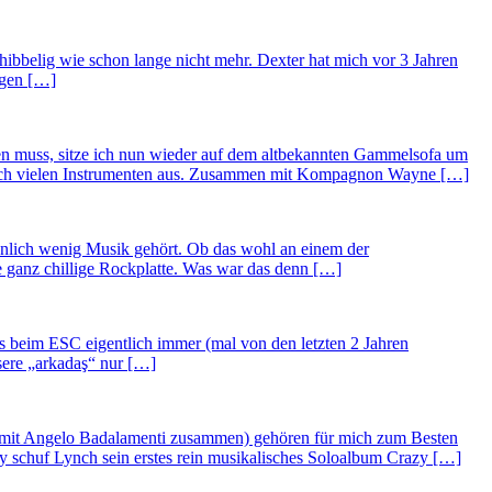
ibbelig wie schon lange nicht mehr. Dexter hat mich vor 3 Jahren
ogen […]
en muss, sitze ich nun wieder auf dem altbekannten Gammelsofa um
lich vielen Instrumenten aus. Zusammen mit Kompagnon Wayne […]
aunlich wenig Musik gehört. Ob das wohl an einem der
 ganz chillige Rockplatte. Was war das denn […]
s beim ESC eigentlich immer (mal von den letzten 2 Jahren
sere „arkadaş“ nur […]
 (mit Angelo Badalamenti zusammen) gehören für mich zum Besten
 schuf Lynch sein erstes rein musikalisches Soloalbum Crazy […]