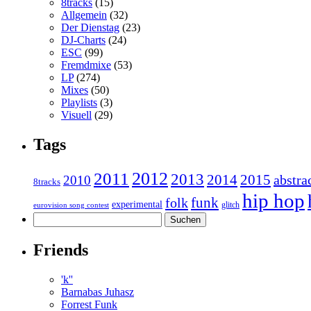
8tracks
(15)
Allgemein
(32)
Der Dienstag
(23)
DJ-Charts
(24)
ESC
(99)
Fremdmixe
(53)
LP
(274)
Mixes
(50)
Playlists
(3)
Visuell
(29)
Tags
2011
2012
2013
2014
2015
abstra
2010
8tracks
hip hop
funk
folk
experimental
glitch
eurovision song contest
Suchen
nach:
Friends
'k''
Barnabas Juhasz
Forrest Funk