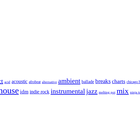
ambient
ct
breaks
charts
acoustic
ballade
afrobeat
chicago 
acid
alternative
house
mix
instrumental
jazz
idm
indie rock
melting pot
ninja 