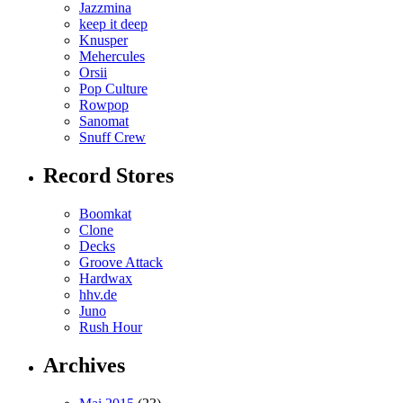
Jazzmina
keep it deep
Knusper
Mehercules
Orsii
Pop Culture
Rowpop
Sanomat
Snuff Crew
Record Stores
Boomkat
Clone
Decks
Groove Attack
Hardwax
hhv.de
Juno
Rush Hour
Archives