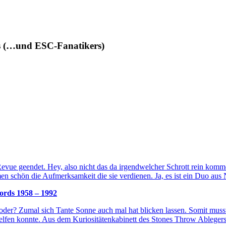
des (…und ESC-Fanatikers)
 Revue geendet. Hey, also nicht das da irgendwelcher Schrott rein ko
n schön die Aufmerksamkeit die sie verdienen. Ja, es ist ein Duo aus 
rds 1958 – 1992
 oder? Zumal sich Tante Sonne auch mal hat blicken lassen. Somit muss
helfen konnte. Aus dem Kuriositätenkabinett des Stones Throw Ablege