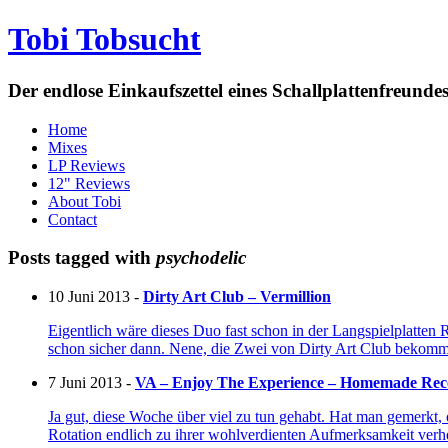
Tobi Tobsucht
Der endlose Einkaufszettel eines Schallplattenfreun
Home
Mixes
LP Reviews
12" Reviews
About Tobi
Contact
Posts tagged with
psychodelic
10 Juni 2013 -
Dirty Art Club – Vermillion
Eigentlich wäre dieses Duo fast schon in der Langspielplatten
schon sicher dann. Nene, die Zwei von Dirty Art Club bekomme
7 Juni 2013 -
VA – Enjoy The Experience – Homemade Reco
Ja gut, diese Woche über viel zu tun gehabt. Hat man gemerkt,
Rotation endlich zu ihrer wohlverdienten Aufmerksamkeit ver