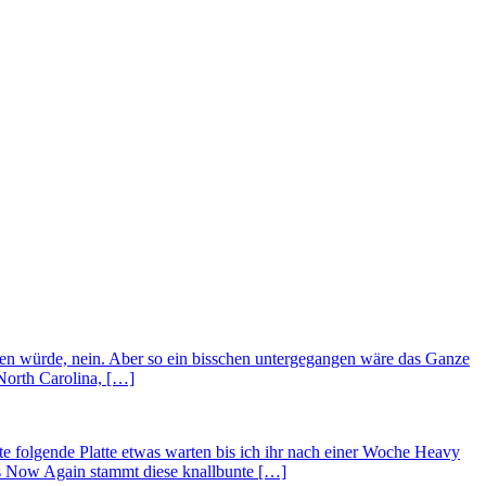
mmen würde, nein. Aber so ein bisschen untergegangen wäre das Ganze
North Carolina, […]
te folgende Platte etwas warten bis ich ihr nach einer Woche Heavy
rs Now Again stammt diese knallbunte […]