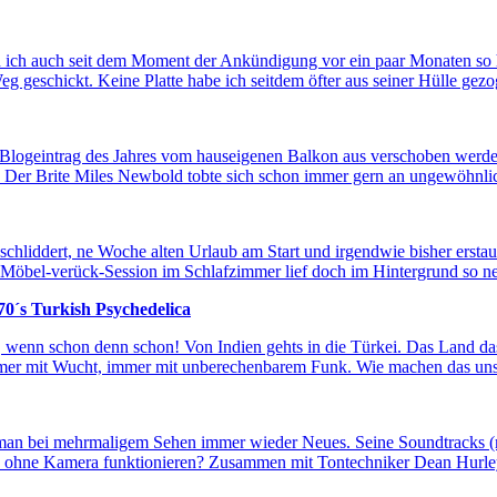
n ich auch seit dem Moment der Ankündigung vor ein paar Monaten so h
eg geschickt. Keine Platte habe ich seitdem öfter aus seiner Hülle gez
te Blogeintrag des Jahres vom hauseigenen Balkon aus verschoben werd
. Der Brite Miles Newbold tobte sich schon immer gern an ungewöhn
geschliddert, ne Woche alten Urlaub am Start und irgendwie bisher erst
 Möbel-verück-Session im Schlafzimmer lief doch im Hintergrund so ne
70´s Turkish Psychedelica
, wenn schon denn schon! Von Indien gehts in die Türkei. Das Land da
Immer mit Wucht, immer mit unberechenbarem Funk. Wie machen das un
ckt man bei mehrmaligem Sehen immer wieder Neues. Seine Soundtracks
z ohne Kamera funktionieren? Zusammen mit Tontechniker Dean Hurley