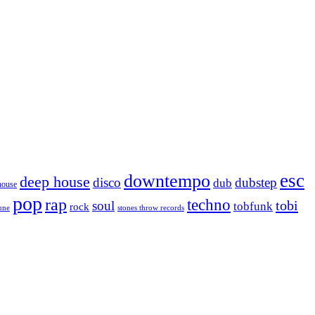
esc
downtempo
deep house
disco
dubstep
dub
house
pop
rap
techno
tobi
soul
tobfunk
rock
tune
stones throw records