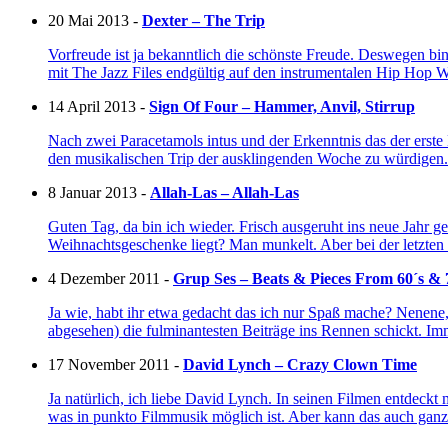
20 Mai 2013 -
Dexter – The Trip
Vorfreude ist ja bekanntlich die schönste Freude. Deswegen bi
mit The Jazz Files endgültig auf den instrumentalen Hip Hop W
14 April 2013 -
Sign Of Four – Hammer, Anvil, Stirrup
Nach zwei Paracetamols intus und der Erkenntnis das der ers
den musikalischen Trip der ausklingenden Woche zu würdigen
8 Januar 2013 -
Allah-Las – Allah-Las
Guten Tag, da bin ich wieder. Frisch ausgeruht ins neue Jahr 
Weihnachtsgeschenke liegt? Man munkelt. Aber bei der letzten
4 Dezember 2011 -
Grup Ses – Beats & Pieces From 60´s & 
Ja wie, habt ihr etwa gedacht das ich nur Spaß mache? Nenene
abgesehen) die fulminantesten Beiträge ins Rennen schickt. 
17 November 2011 -
David Lynch – Crazy Clown Time
Ja natürlich, ich liebe David Lynch. In seinen Filmen entde
was in punkto Filmmusik möglich ist. Aber kann das auch gan