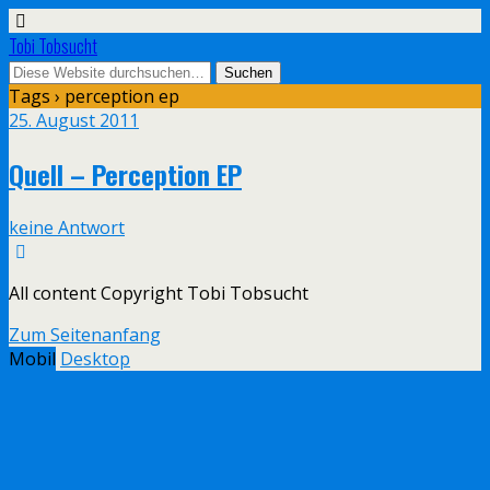
Tobi Tobsucht
Tags › perception ep
25. August 2011
Quell – Perception EP
keine Antwort
All content Copyright Tobi Tobsucht
Zum Seitenanfang
Mobil
Desktop