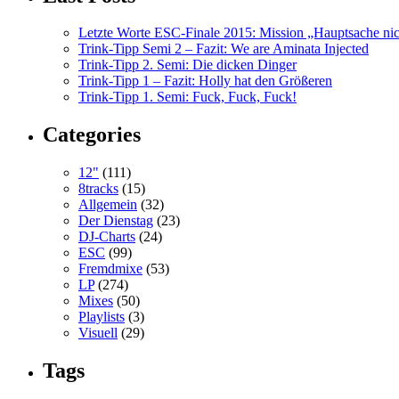
Letzte Worte ESC-Finale 2015: Mission „Hauptsache nicht
Trink-Tipp Semi 2 – Fazit: We are Aminata Injected
Trink-Tipp 2. Semi: Die dicken Dinger
Trink-Tipp 1 – Fazit: Holly hat den Größeren
Trink-Tipp 1. Semi: Fuck, Fuck, Fuck!
Categories
12"
(111)
8tracks
(15)
Allgemein
(32)
Der Dienstag
(23)
DJ-Charts
(24)
ESC
(99)
Fremdmixe
(53)
LP
(274)
Mixes
(50)
Playlists
(3)
Visuell
(29)
Tags