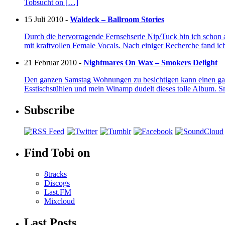
Tobsucht on […]
15 Juli 2010 -
Waldeck – Ballroom Stories
Durch die hervorragende Fernsehserie Nip/Tuck bin ich schon au
mit kraftvollen Female Vocals. Nach einiger Recherche fand i
21 Februar 2010 -
Nightmares On Wax – Smokers Delight
Den ganzen Samstag Wohnungen zu besichtigen kann einen gan
Esstischstühlen und mein Winamp dudelt dieses tolle Album.
Subscribe
Find Tobi on
8tracks
Discogs
Last.FM
Mixcloud
Last Posts