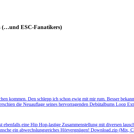
des (…und ESC-Fanatikers)
en kommen. Den schlepp ich schon ewig mit mir rum. Besser bekannt 
m erschien die Neuauflage seines hervorragenden Debütalbums Loop Ex
st ebenfalls eine Hip Hop-lastige Zusammenstellung mit diversen lausch
ünsche ein abwechslungsreiches Hörvergnügen! Download.zip (Mix, Cov