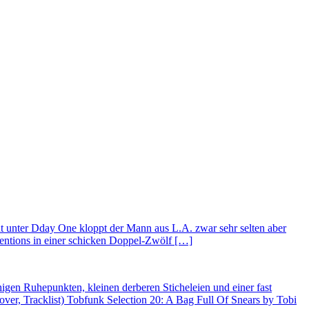
unter Dday One kloppt der Mann aus L.A. zwar sehr selten aber
tentions in einer schicken Doppel-Zwölf […]
igen Ruhepunkten, kleinen derberen Sticheleien und einer fast
er, Tracklist) Tobfunk Selection 20: A Bag Full Of Snears by Tobi