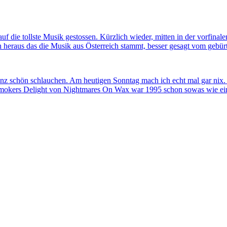
f die tollste Musik gestossen. Kürzlich wieder, mitten in der vorfina
ch heraus das die Musik aus Österreich stammt, besser gesagt vom gebü
z schön schlauchen. Am heutigen Sonntag mach ich echt mal gar nix.
 Smokers Delight von Nightmares On Wax war 1995 schon sowas wie ei