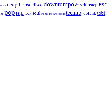
esc
downtempo
deep house
disco
dubstep
dub
house
pop
rap
techno
tobi
soul
tobfunk
rock
tune
stones throw records