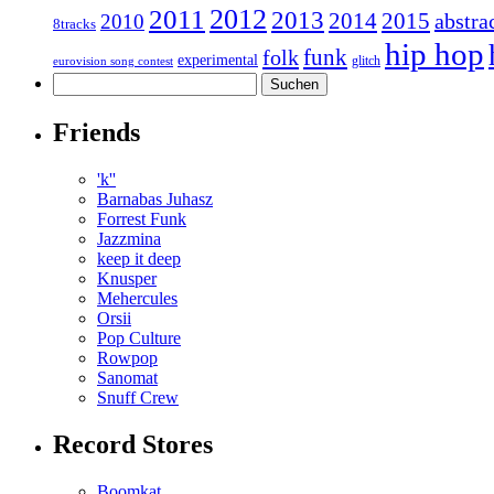
2011
2012
2013
2014
2015
abstra
2010
8tracks
hip hop
funk
folk
experimental
glitch
eurovision song contest
Suchen
nach:
Friends
'k''
Barnabas Juhasz
Forrest Funk
Jazzmina
keep it deep
Knusper
Mehercules
Orsii
Pop Culture
Rowpop
Sanomat
Snuff Crew
Record Stores
Boomkat