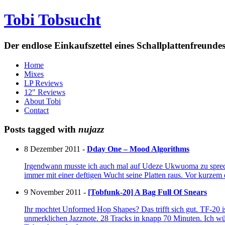
Tobi Tobsucht
Der endlose Einkaufszettel eines Schallplattenfreun
Home
Mixes
LP Reviews
12" Reviews
About Tobi
Contact
Posts tagged with
nujazz
8 Dezember 2011 -
Dday One – Mood Algorithms
Irgendwann musste ich auch mal auf Udeze Ukwuoma zu sprech
immer mit einer deftigen Wucht seine Platten raus. Vor kurze
9 November 2011 -
[Tobfunk-20] A Bag Full Of Snears
Ihr mochtet Unformed Hop Shapes? Das trifft sich gut. TF-20 i
unmerklichen Jazznote. 28 Tracks in knapp 70 Minuten. Ich w