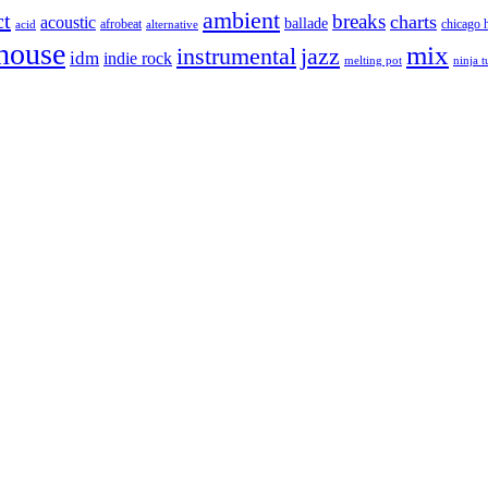
ambient
ct
breaks
charts
acoustic
ballade
afrobeat
chicago 
acid
alternative
house
mix
instrumental
jazz
idm
indie rock
melting pot
ninja 