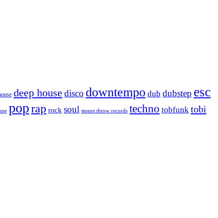
esc
downtempo
deep house
disco
dubstep
dub
house
pop
rap
techno
tobi
soul
tobfunk
rock
tune
stones throw records