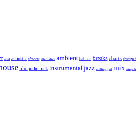
ambient
ct
breaks
charts
acoustic
ballade
afrobeat
chicago 
acid
alternative
house
mix
instrumental
jazz
idm
indie rock
melting pot
ninja 