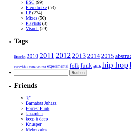
ESC
(99)
Fremdmixe
(53)
LP
(274)
Mixes
(50)
Playlists
(3)
Visuell
(29)
Tags
2011
2012
2013
2014
2015
abstra
2010
8tracks
hip hop
funk
folk
experimental
glitch
eurovision song contest
Suchen
nach:
Friends
'k''
Barnabas Juhasz
Forrest Funk
Jazzmina
keep it deep
Knusper
Mehercules