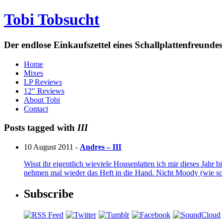
Tobi Tobsucht
Der endlose Einkaufszettel eines Schallplattenfreun
Home
Mixes
LP Reviews
12" Reviews
About Tobi
Contact
Posts tagged with
III
10 August 2011 -
Andres – III
Wisst ihr eigentlich wieviele Houseplatten ich mir dieses Jah
nehmen mal wieder das Heft in die Hand. Nicht Moody (wie so
Subscribe