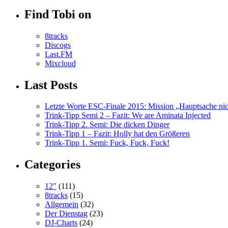
Find Tobi on
8tracks
Discogs
Last.FM
Mixcloud
Last Posts
Letzte Worte ESC-Finale 2015: Mission „Hauptsache nicht
Trink-Tipp Semi 2 – Fazit: We are Aminata Injected
Trink-Tipp 2. Semi: Die dicken Dinger
Trink-Tipp 1 – Fazit: Holly hat den Größeren
Trink-Tipp 1. Semi: Fuck, Fuck, Fuck!
Categories
12"
(111)
8tracks
(15)
Allgemein
(32)
Der Dienstag
(23)
DJ-Charts
(24)