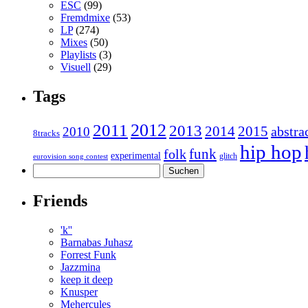
ESC
(99)
Fremdmixe
(53)
LP
(274)
Mixes
(50)
Playlists
(3)
Visuell
(29)
Tags
2011
2012
2013
2014
2015
abstra
2010
8tracks
hip hop
funk
folk
experimental
glitch
eurovision song contest
Suchen
nach:
Friends
'k''
Barnabas Juhasz
Forrest Funk
Jazzmina
keep it deep
Knusper
Mehercules