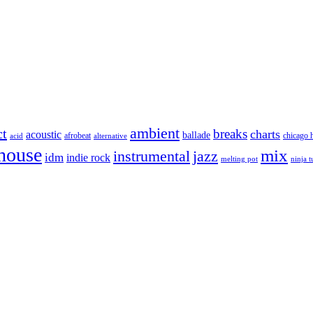
ambient
ct
breaks
charts
acoustic
ballade
afrobeat
chicago 
acid
alternative
house
mix
instrumental
jazz
idm
indie rock
melting pot
ninja 