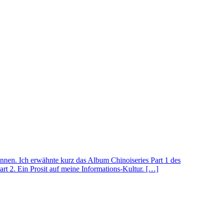
nnen. Ich erwähnte kurz das Album Chinoiseries Part 1 des
t 2. Ein Prosit auf meine Informations-Kultur. […]