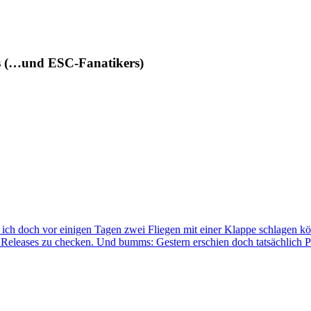
des (…und ESC-Fanatikers)
 ich doch vor einigen Tagen zwei Fliegen mit einer Klappe schlagen kö
Releases zu checken. Und bumms: Gestern erschien doch tatsächlich Par