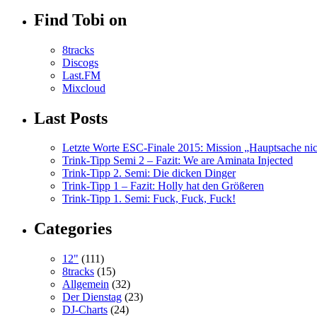
Find Tobi on
8tracks
Discogs
Last.FM
Mixcloud
Last Posts
Letzte Worte ESC-Finale 2015: Mission „Hauptsache nicht
Trink-Tipp Semi 2 – Fazit: We are Aminata Injected
Trink-Tipp 2. Semi: Die dicken Dinger
Trink-Tipp 1 – Fazit: Holly hat den Größeren
Trink-Tipp 1. Semi: Fuck, Fuck, Fuck!
Categories
12"
(111)
8tracks
(15)
Allgemein
(32)
Der Dienstag
(23)
DJ-Charts
(24)