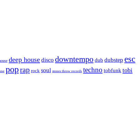
esc
downtempo
deep house
disco
dubstep
dub
house
pop
rap
techno
tobi
soul
tobfunk
rock
tune
stones throw records