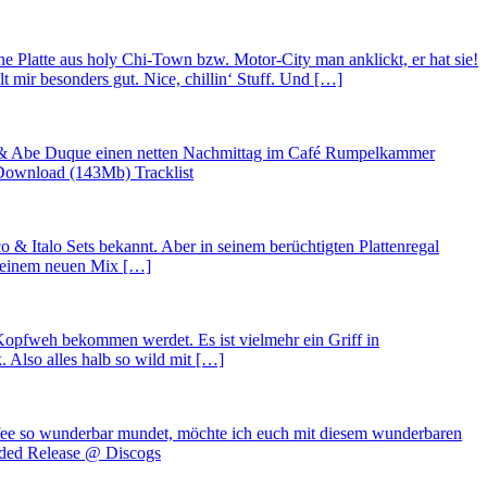
che Platte aus holy Chi-Town bzw. Motor-City man anklickt, er hat sie!
t mir besonders gut. Nice, chillin‘ Stuff. Und […]
 & Abe Duque einen netten Nachmittag im Café Rumpelkammer
? Download (143Mb) Tracklist
o & Italo Sets bekannt. Aber in seinem berüchtigten Plattenregal
 seinem neuen Mix […]
 Kopfweh bekommen werdet. Es ist vielmehr ein Griff in
 Also alles halb so wild mit […]
affee so wunderbar mundet, möchte ich euch mit diesem wunderbaren
ded Release @ Discogs