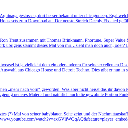
or Aguinaga gestossen, dort besser bekannt unter chicagodeep. Egal wel
n Housesets zum Download an. Der neuste Streich Deeply Fixiated gefäll
e Ron Trent zusammen mit Thomas Brinkmann, Phortune, Super Value
Artwork übrigens stammt dieses Mal von mir…sieht man doch auch, oder
asel ist ja vielleicht dem ein oder anderen für seine excellenten Disc
ne Auswahl aus Chicago House und Detroit Techno. Dies gibt er nun in
schen „mehr nach vorn“ geworden. Was aber nicht heisst das ihr davon
s genug neueres Material und natürlich auch die gewohnte Portion Funk.
etztes (?) Mal von seiner babyblauen Seite zeigt und der Nachmittagsk
tpv://www.youtube.com/watch?v=axGVliWQqAQ&feature=player_embed