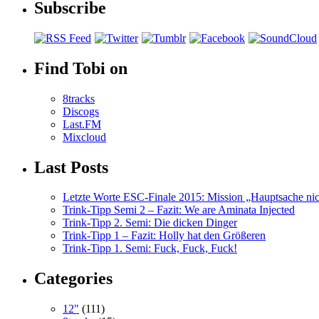
Subscribe
Find Tobi on
8tracks
Discogs
Last.FM
Mixcloud
Last Posts
Letzte Worte ESC-Finale 2015: Mission „Hauptsache nicht
Trink-Tipp Semi 2 – Fazit: We are Aminata Injected
Trink-Tipp 2. Semi: Die dicken Dinger
Trink-Tipp 1 – Fazit: Holly hat den Größeren
Trink-Tipp 1. Semi: Fuck, Fuck, Fuck!
Categories
12"
(111)