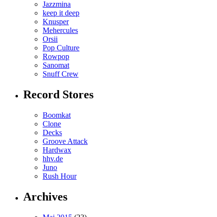
Jazzmina
keep it deep
Knusper
Mehercules
Orsii
Pop Culture
Rowpop
Sanomat
Snuff Crew
Record Stores
Boomkat
Clone
Decks
Groove Attack
Hardwax
hhv.de
Juno
Rush Hour
Archives