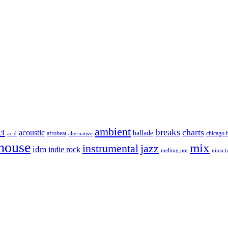
ambient
ct
breaks
charts
acoustic
ballade
afrobeat
chicago 
acid
alternative
house
mix
instrumental
jazz
idm
indie rock
melting pot
ninja 