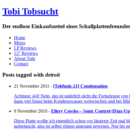
Tobi Tobsucht
Der endlose Einkaufszettel eines Schallplattenfreun
Home
Mixes
LP Reviews
12" Reviews
About Tobi
Contact
Posts tagged with
detroit
21 November 2011 -
[Tobfunk-21] Condensation
Achtung: 4/4! Nein, das ist natürlich nicht die Fortsetzung von
dann viel Spass beim Kondenswasser wegwischen und bei Minut
9 November 2010 -
Ellery Cowles – Sonic Control (Djax-Up
Diese Platte wollte ich eigentlich schon vor längerer Zeit mal 
aufgetaucht, also ist selber rippen angesagt gewesen. Nur bis me