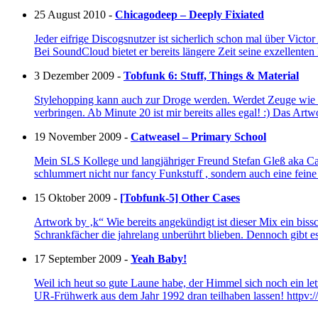
25 August 2010 -
Chicagodeep – Deeply Fixiated
Jeder eifrige Discogsnutzer ist sicherlich schon mal über Vict
Bei SoundCloud bietet er bereits längere Zeit seine exzellente
3 Dezember 2009 -
Tobfunk 6: Stuff, Things & Material
Stylehopping kann auch zur Droge werden. Werdet Zeuge wi
verbringen. Ab Minute 20 ist mir bereits alles egal! :) Das 
19 November 2009 -
Catweasel – Primary School
Mein SLS Kollege und langjähriger Freund Stefan Gleß aka Catwe
schlummert nicht nur fancy Funkstuff , sondern auch eine fei
15 Oktober 2009 -
[Tobfunk-5] Other Cases
Artwork by ‚k“ Wie bereits angekündigt ist dieser Mix ein bis
Schrankfächer die jahrelang unberührt blieben. Dennoch gibt e
17 September 2009 -
Yeah Baby!
Weil ich heut so gute Laune habe, der Himmel sich noch ein l
UR-Frühwerk aus dem Jahr 1992 dran teilhaben lassen! ht