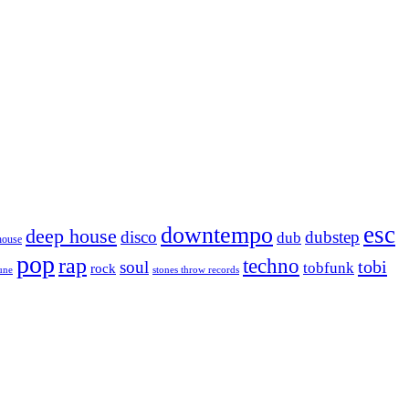
esc
downtempo
deep house
disco
dubstep
dub
house
pop
rap
techno
tobi
soul
tobfunk
rock
tune
stones throw records