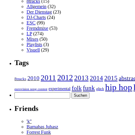
8tracks
(15)
Allgemein
(32)
Der Dienstag
(23)
DJ-Charts
(24)
ESC
(99)
Fremdmixe
(53)
LP
(274)
Mixes
(50)
Playlists
(3)
Visuell
(29)
Tags
2011
2012
2013
2014
2015
abstra
2010
8tracks
hip hop
funk
folk
experimental
glitch
eurovision song contest
Suchen
nach:
Friends
'k''
Barnabas Juhasz
Forrest Funk