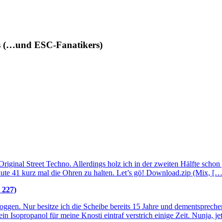
des (…und ESC-Fanatikers)
 Original Street Techno. Allerdings holz ich in der zweiten Hälfte scho
e 41 kurz mal die Ohren zu halten. Let’s gö! Download.zip (Mix, […
 227)
bloggen. Nur besitze ich die Scheibe bereits 15 Jahre und dementspreche
in Isopropanol für meine Knosti eintraf verstrich einige Zeit. Nunja, j