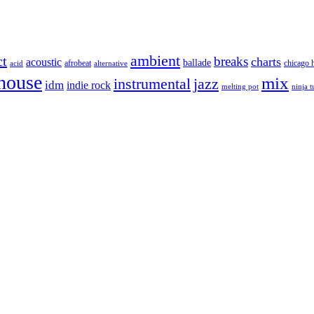
ambient
ct
breaks
charts
acoustic
ballade
afrobeat
chicago 
acid
alternative
house
mix
instrumental
jazz
idm
indie rock
melting pot
ninja 