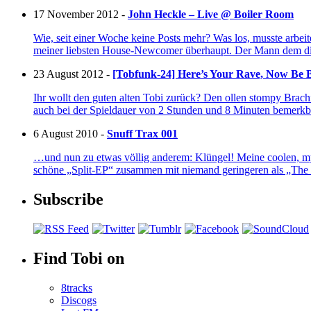
17 November 2012 -
John Heckle – Live @ Boiler Room
Wie, seit einer Woche keine Posts mehr? Was los, musste arbei
meiner liebsten House-Newcomer überhaupt. Der Mann dem die
23 August 2012 -
[Tobfunk-24] Here’s Your Rave, Now Be B
Ihr wollt den guten alten Tobi zurück? Den ollen stompy Brachi
auch bei der Spieldauer von 2 Stunden und 8 Minuten bemerkb
6 August 2010 -
Snuff Trax 001
…und nun zu etwas völlig anderem: Klüngel! Meine coolen, mys
schöne „Split-EP“ zusammen mit niemand geringeren als „The
Subscribe
Find Tobi on
8tracks
Discogs