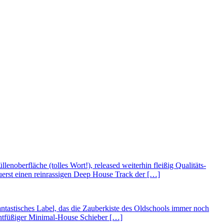
noberfläche (tolles Wort!), released weiterhin fleißig Qualitäts-
erst einen reinrassigen Deep House Track der […]
fantastisches Label, das die Zauberkiste des Oldschools immer noch
ichtfüßiger Minimal-House Schieber […]