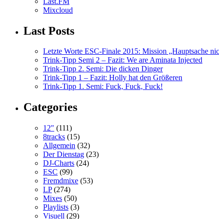
Last.FM
Mixcloud
Last Posts
Letzte Worte ESC-Finale 2015: Mission „Hauptsache nicht
Trink-Tipp Semi 2 – Fazit: We are Aminata Injected
Trink-Tipp 2. Semi: Die dicken Dinger
Trink-Tipp 1 – Fazit: Holly hat den Größeren
Trink-Tipp 1. Semi: Fuck, Fuck, Fuck!
Categories
12"
(111)
8tracks
(15)
Allgemein
(32)
Der Dienstag
(23)
DJ-Charts
(24)
ESC
(99)
Fremdmixe
(53)
LP
(274)
Mixes
(50)
Playlists
(3)
Visuell
(29)