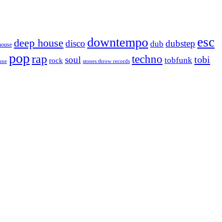
esc
downtempo
deep house
disco
dubstep
dub
house
pop
rap
techno
tobi
soul
tobfunk
rock
tune
stones throw records