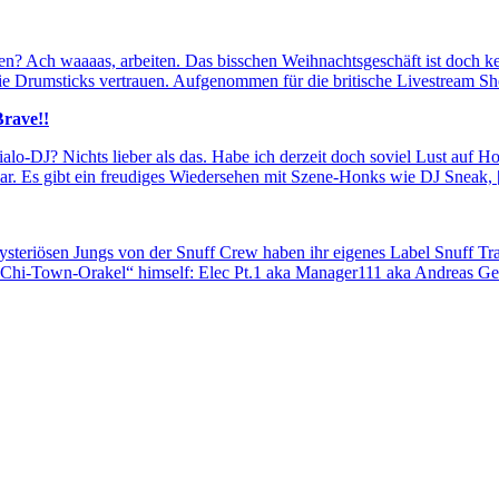
ten? Ach waaaas, arbeiten. Das bisschen Weihnachtsgeschäft ist doch k
 Drumsticks vertrauen. Aufgenommen für die britische Livestream S
rave!!
alo-DJ? Nichts lieber als das. Habe ich derzeit doch soviel Lust auf H
ar. Es gibt ein freudiges Wiedersehen mit Szene-Honks wie DJ Sneak,
teriösen Jungs von der Snuff Crew haben ihr eigenes Label Snuff Trax
 Chi-Town-Orakel“ himself: Elec Pt.1 aka Manager111 aka Andreas Ge