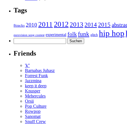
Tags
2011
2012
2013
2014
2015
abstra
2010
8tracks
hip hop
funk
folk
experimental
glitch
eurovision song contest
Suchen
nach:
Friends
'k''
Barnabas Juhasz
Forrest Funk
Jazzmina
keep it deep
Knusper
Mehercules
Orsii
Pop Culture
Rowpop
Sanomat
Snuff Crew