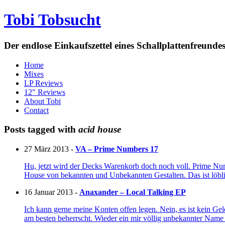
Tobi Tobsucht
Der endlose Einkaufszettel eines Schallplattenfreun
Home
Mixes
LP Reviews
12" Reviews
About Tobi
Contact
Posts tagged with
acid house
27 März 2013 -
VA – Prime Numbers 17
Hu, jetzt wird der Decks Warenkorb doch noch voll. Prime Numbe
House von bekannten und Unbekannten Gestalten. Das ist löbl
16 Januar 2013 -
Anaxander – Local Talking EP
Ich kann gerne meine Konten offen legen. Nein, es ist kein Gel
am besten beherrscht. Wieder ein mir völlig unbekannter Name 