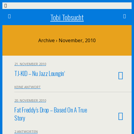
Tobi Tobsucht
Archive › November, 2010
21. NOVEMBER 2010
TJ-KID – Nu Jazz Loungin‘
KEINE ANTWORT
20. NOVEMBER 2010
Fat Freddy’s Drop – Based On A True
Story
2 ANTWORTEN